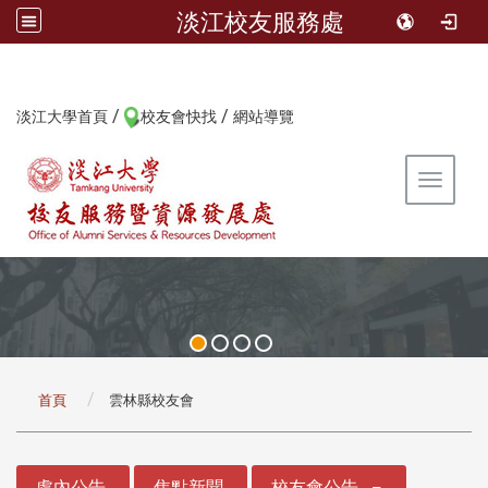
淡江校友服務處
/
/
:::
淡江大學首頁
校友會快找
網站導覽
Toggle 
:::
首頁
雲林縣校友會
:::
處內公告
焦點新聞
校友會公告