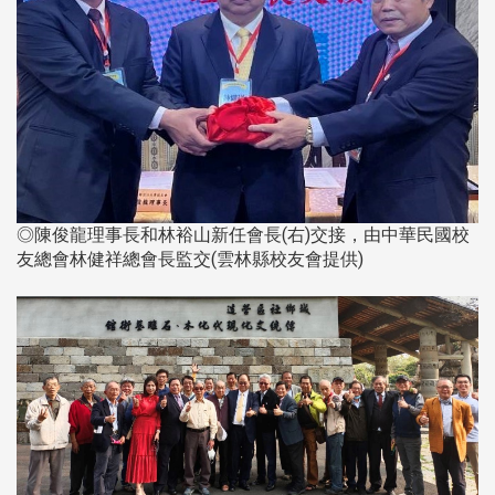
◎陳俊龍理事長和林裕山新任會長(右)交接，由中華民國校
友總會林健祥總會長監交(雲林縣校友會提供)