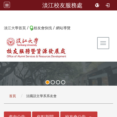
淡江校友服務處
/
/
:::
淡江大學首頁
校友會快找
網站導覽
Toggle 
:::
首頁
法國語文學系系友會
:::
處內公告
焦點新聞
校友會公告