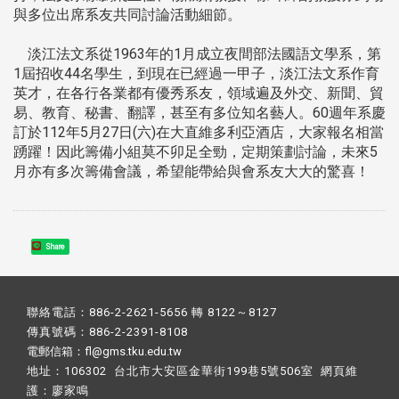
與多位出席系友共同討論活動細節。
淡江法文系從1963年的1月成立夜間部法國語文學系，第
1屆招收44名學生，到現在已經過一甲子，淡江法文系作育
英才，在各行各業都有優秀系友，領域遍及外交、新聞、貿
易、教育、秘書、翻譯，甚至有多位知名藝人。60週年系慶
訂於112年5月27日(六)在大直維多利亞酒店，大家報名相當
踴躍！因此籌備小組莫不卯足全勁，定期策劃討論，未來5
月亦有多次籌備會議，希望能帶給與會系友大大的驚喜！
Share
聯絡電話：886-2-2621-5656 轉 8122～8127
傳真號碼：886-2-2391-8108
電郵信箱：fl@gms.tku.edu.tw
地址：106302 台北市大安區金華街199巷5號506室 網頁維
護：
廖家鳴​