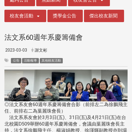
校友會活動
獎學金公告
傑出校友新聞
法文系60週年系慶籌備會
2023-03-03
謝文彬
公告
活動報導
其他校友活動
◎法文系友會60週年系慶籌備會合影（前排左二為徐鵬飛主
任、前排右二為葉麗珠會長）
法文系系友會於3月3日(五)、31日(五)及4月21日(五)在台
北校園D509舉辦60週年系慶籌備會，會議由葉麗珠會長主
持，法文系徐鵬飛主任、楊淑娟教授、徐琿輝副教授亦到場