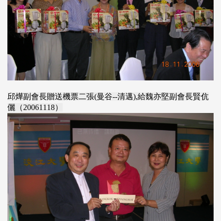
邱燁副會長贈送機票二張(曼谷--清邁),給魏亦堅副會長賢伉
儷（20061118）