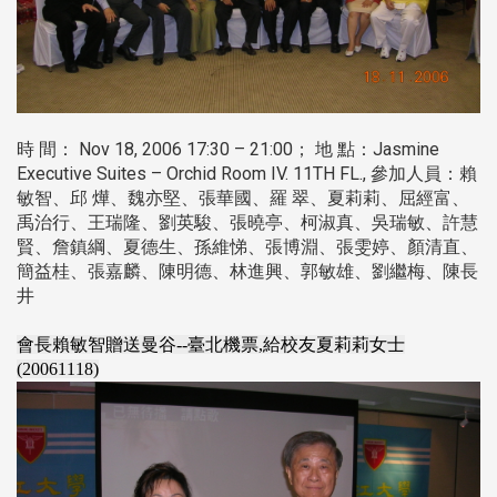
時 間： Nov 18, 2006 17:30 – 21:00； 地 點：Jasmine
Executive Suites – Orchid Room IV. 11TH FL., 參加人員：賴
敏智、邱 燁、魏亦堅、張華國、羅 翠、夏莉莉、屈經富、
禹治行、王瑞隆、劉英駿、張曉亭、柯淑真、吳瑞敏、許慧
賢、詹鎮綱、夏德生、孫維悌、張博淵、張雯婷、顏清直、
簡益桂、張嘉麟、陳明德、林進興、郭敏雄、劉繼梅、陳長
井
會長賴敏智贈送曼谷--臺北機票,給校友夏莉莉女士
(20061118)