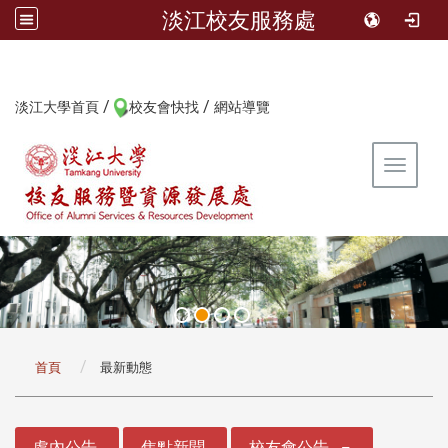
淡江校友服務處
/
/
:::
淡江大學首頁
校友會快找
網站導覽
Toggle 
:::
首頁
最新動態
:::
處內公告
焦點新聞
校友會公告