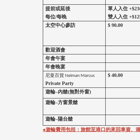
提前或延後
單人入住 +$230
每位/每晚
雙人入住 +$125
太空中心參訪
$ 90.00
歡迎酒會
年會午宴
年會晚宴
$ 40.00
尼曼百貨 Neiman Marcus
Private Party
遊輪–內艙(無對外窗)
遊輪–方窗景艙
遊輪–陽台艙
※遊輪費用包括：旅館至港口的來回車資、