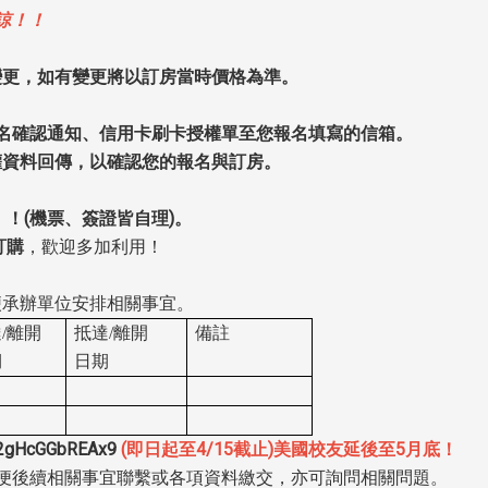
見諒！！
變更，如有變更將以訂房當時價格為準。
報名確認通知、信用卡刷卡授權單至您報名填寫的信箱。
資料回傳，以確認您的報名與訂房。
！(機票、簽證皆自理)。
訂購
，歡迎多加利用！
便承辦單位安排相關事宜。
/離開
抵達/離開
備註
期
日期
92gHcGGbREAx9
(即日起至4/15截止)
美國校友延後至5月底！
以便後續相關事宜聯繫或各項資料繳交，亦可詢問相關問題。