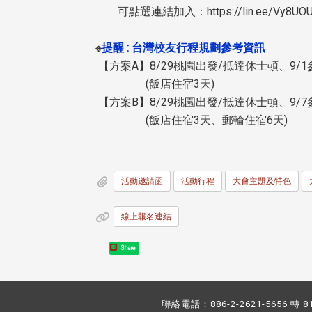
可點選連結加入：https://lin.ee/Vy8UOU
※
提醒 : 台灣校友行程規劃參考資訊
【方案A】8/29桃園出發/抵達休士頓、9/1參
(飯店住宿3天)
【方案B】8/29桃園出發/抵達休士頓、9/7參
(飯店住宿3天、郵輪住宿6天)
活動邀請函
活動行程
大會主題及特色
線上報名連結
Share
聯絡電話：886-2-2621-5656 轉 8