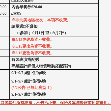
□
室友:大
會安排
.00
內含早餐券$20.00
.00
□室友:______________
※非北美地區校友，
本項不收費。
請圈選□不參加
□參加 (□9月1日 或 □9月7日)
※5/15更改為皆
不收費。
※
5/15更改為皆
不收費
。
※
5/15更改為皆
不收費
。
時裝表演搭配秀
專業設計師個人特質時裝搭配諮詢
9/1~9/7 總計住宿6晚
9/1~9/7 總計住宿6晚
(5/2公告 已無此房型！
)
9/1~9/7 總計住宿6晚
港口等其他所有稅捐，不包括小費、保險及靠岸後旅遊所需費用