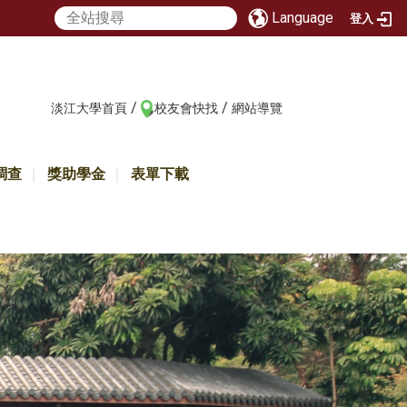
Language
登入
/
/
:::
淡江大學首頁
校友會快找
網站導覽
調查
獎助學金
表單下載