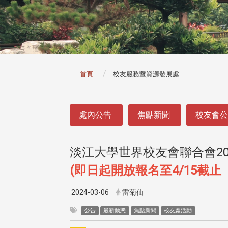
:::
首頁
校友服務暨資源發展處
:::
處內公告
焦點新聞
校友會
淡江大學世界校友會聯合會20
(即日起開放報名至4/15截止
2024-03-06
雷菊仙
公告
最新動態
焦點新聞
校友處活動