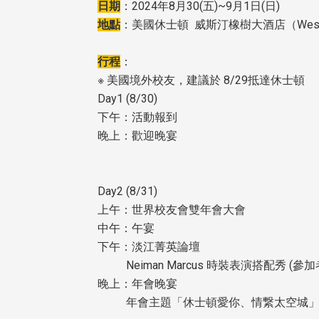
日期
：2024年8月30(五)~9月1日(日)
地點
：美國休士頓 威斯汀橡樹大酒店
行程
：
※ 美國境外校友，建議於 8/29抵達休士頓
Day1 (8/30)
下午：活動報到
晚上：歡迎晚宴
Day2 (8/31)
上午：世界校友會雙年會大會
中午：午宴
下午：淡江菁英論壇
Neiman Marcus 時裝表演搭配秀 (參
晚上：年會晚宴
年會主題「休士頓愛你、情繋太空城」