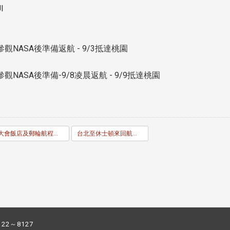
I
觀NASA後準備返航 - 9/3抵達桃園
觀NASA後準備-9/8凌晨返航 - 9/9抵達桃園
大會飯店及郵輪航程介紹
台北至休士頓來回航班資訊
122～8127