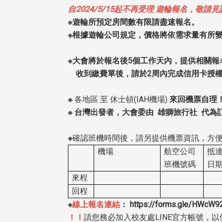
自2024/5/15起不再受理 遊輪報名，敬請
※遊輪所預定房間數有限請盡速報名。
※根據遊輪公司規定，價格將依需求量有所
※大會將於報名後5個工作天內，提供相關
收到繳費單後，請於2周內完成信用卡授權
※
各地區 至 休士頓(IAH機場)
來回機票自理！
※ 台灣出發者，大會委由 雄獅旅行社 代為
※
確認班機時間後，請另提供機票資訊，方
機場
航空公司
抵達
班機號碼
日
來程
回程
※
線上報名連結
： https://forms.gle/HWcW
！！
請您務必加入校友處LINE官方帳號，