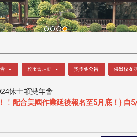
公告
校友會活動
獎學金公告
傑出校友
24休士頓雙年會
 ！！配合美國作業延後報名至5月底！) 自