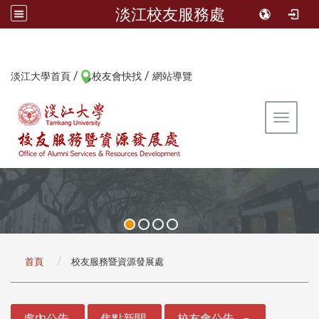
淡江校友服務處
/
/
:::
淡江大學首頁
校友會快找
網站導覽
Toggle 
:::
首頁
校友服務暨資源發展處
:::
處內公告
焦點新聞
校友會公告