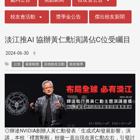
校友會活動
獎學金公告
傑出校友新聞
淡江推AI 協辦黃仁勳演講佔C位受矚目
2024-06-30
公告
最新動態
其他校友活動
校友報導
◎輝達NVIDIA創辦人黃仁勳發表「生成式AI發展影響」演
講，本校「樸實剛毅」校徽一直出現在黃仁勳左右，引發討