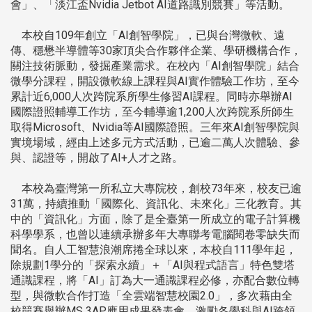
會」、「淡江盃Nvidia Jetbot AI道路識別競賽」等活動。
本校自109年創立「AI創智學院」，已與台灣微軟、遠
傳、穩懋半導體等30家頂尖合作夥伴企業、學研機構合作，
關注技術脈動，發掘產業需求。在校內「AI創智學院」結合
微學分課程，開設微軟線上課程與AI實作體驗工作坊，至今
累計近6,000人次跨院系所學生修習AI課程。同時亦舉辦AI
國際證照輔導工作坊，至今輔導逾1,200人次跨院系所師生
取得Microsoft、Nvidia等AI國際證照。三年來AI創智學院與
實境場域，經由上述多元方式活動，已逾二萬人次體驗、參
與、認證等，開啟了AI+人才之路。
本校為臺灣第一所私立大專院校，創校73年來，校友已逾
31萬，持續推動「國際化、資訊化、未來化」三化教育。其
中的「資訊化」方面，除了是全臺第一所成立的電子計算機
科學學系，也曾以連續承辦多年大專聯考電腦閱卷零缺失而
聞名。自人工智慧浪潮席捲全球以來，本校自111學年起，
除規劃1學分的「探索永續」＋「AI與程式語言」特色雙塔
通識課程，將「AI」訂為大一通識課程必修，亦配合數位轉
型，與微軟合作打造「全雲端智慧校園2.0」，多次藉由全
校競賽舉辦MS 3AP應用成果發表會，激勵各學科與AI跨領