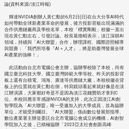
論(資料來源/淡江時報)
輝達NVIDIA創辦人黃仁勳於6月2日(日)在台大分享AI時代
如何帶動全球新產業革命的發展，後方投影背板出現滿滿的
合作供應鏈廠商及學校名單，本校「樸實剛毅」校徽一直出
現在黃仁勳左右，引發討論。校長葛煥昭表示，淡江深耕AI
領域，持續與「AI大聯盟」合作，辦理課程、國際證照輔導
與競賽：「我們所培養『AI＋人才』，將是助臺灣發展全球
AI產業的強棒！」
此活動由台北市電腦公會主辦，協辦學校除了本校，尚有
國立臺北科技大學、國立臺灣師範大學等校。昨天的投影背
板上還有台積電、鴻海、廣達等供應鏈大廠，本校校徽在背
板上的位置就在黃仁勳右側，特寫鏡頭看起來就好像是在淡
江辦演講，大家都好奇是不是因為淡江花錢贊助才拿到C
位。本校回應非常感謝NVIDIA的支持，此次正因淡江AI創
智學院為「AI大聯盟」唯一受邀加入的大學成員，並為協辦
單位，才能受到矚目。「AI大聯盟」係由數位發展部指導、
數位產業署主辦並委託台北市電腦公會成立的機構，AI創智
學院加入之後，已積極協辦「2023亞太社會創新高峰