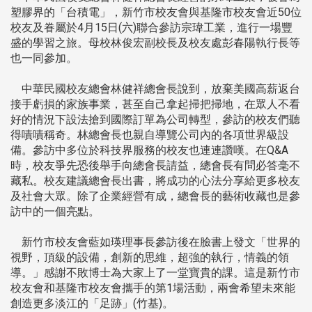
塑膠界的「台積電」，新竹市校友會與基隆市校友會近50位
校友及眷屬於4月15日(六)聯合參訪宗瑋工業，進行一場豐
盛的學習之旅。母校林俊宏副校長及校友處彭春陽執行長等
也一同參加。
中華民國校友總會林健祥總會長說到，放棄美國高薪返台
接手虧損的家族事業，甚至自己拿起掃把掃地，在眾人不看
好的情況下設法搶到國際訂單為公司轉型，參訪的校友們聽
得嘖嘖稱奇。林總會長也親自導覽公司內的各項世界級設
備。參訪中多位於科技界服務的校友也連連讚嘆。在Q&A
時，校友爭先恐後舉手向總會長請益，總會長有問必答毫不
藏私。校友建議總會長出書，將成功的心法分享給更多校友
及社會大眾。除了企業經營有成，總會長的藝術收藏也是參
訪中的一個亮點。
新竹市校友會藍如瑛理事長參訪後在臉書上發文「世界的
視野，頂級的設備，創新的思維，超強的執行，情義的領
導。」感謝不敗博士為大家上了一堂寶貴的課。這是新竹市
校友會和基隆市校友會攜手的第1場活動，兩會希望未來能
創造更多淡江的「足跡」(竹基)。