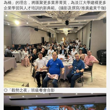
為橋」的理念，將匯聚更多業界菁英，為淡江大學建構更多
企業學習與人才培訓的新典範。(攝影及撰寫/推廣處黃千珈)
◎「觀勢之夜」班級餐會合影