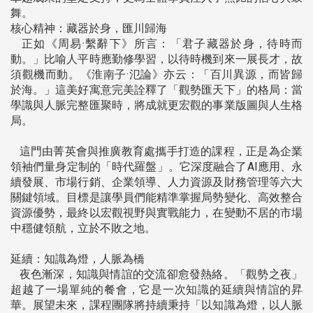
舞。
核心精神：藏器於身，匯川歸海
正如《周易·繫辭下》所言：「君子藏器於身，待時而
動。」比喻人平時應勤修學習，以待時機到來一展長才，故
須觀機而動。《淮南子·氾論》亦云：「百川異源，而皆歸
於海。」這美好寓意完美詮釋了「觀勢匯天下」的格局：當
學識與人脈完整匯聚時，將成就更宏觀的事業版圖與人生格
局。
這門由菁英會與推廣教育處攜手打造的課程，正是為企業
領袖們量身定制的「時代羅盤」。它深度融合了AI應用、永
續發展、市場行銷、企業領導、人力資源及財務管理等六大
關鍵領域。目標是讓學員們能精準掌握局勢變化、高效整合
資源優勢，最終以宏觀視野與實戰能力，在變動不居的市場
中穩健領航，立於不敗之地。
延續：知識為燈，人脈為橋
夜色漸深，知識與情誼的交流卻愈發熱絡。「觀勢之夜」
超越了一場單純的餐會，它是一次知識的延續與情誼的昇
華。展望未來，課程團隊將持續秉持「以知識為燈，以人脈