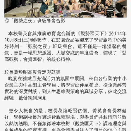
◎「觀勢之夜」班級餐會合影
本校菁英會與推廣教育處合辦的《觀勢匯天下》於114年
10月8日(三)晚間6時，在彭園壹品宴迎來了學習旅程中的美
好時刻—「觀勢之夜」班級餐會。這不僅是一場溫馨的餐
敘，更是一場思想激盪、人脈交織的年度盛會，體現了「登
高觀勢，會賢匯智」的核心精神。
校長葛煥昭高度肯定與鼓舞
晚宴在雅緻且充滿活力的氛圍中展開。來自各行業的中小
企業主與中高階主管學員，將學習延伸至餐桌。從企業經營
實務的深度對談，到人生思維與策略的真誠分享，彼此交流
經驗，啟發獨到洞見。
更令人振奮的是，校長葛煥昭賢伉儷、菁英會會長林健
祥、學術副校長許輝煌皆親臨現場，與學員們共敘情誼並致
以熱切勉勵。不僅象徵著本校對《觀勢匯天下》課程理念與
卓越成果的堅定支持，更為全體學員注入了無比的信心與鼓