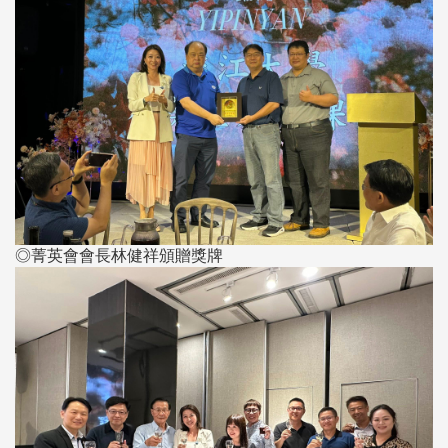
◎菁英會會長林健祥頒贈獎牌