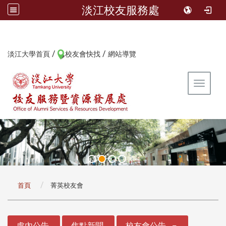
淡江校友服務處
/
/
:::
淡江大學首頁
校友會快找
網站導覽
Toggle 
:::
首頁
菁英校友會
:::
處內公告
焦點新聞
校友會公告