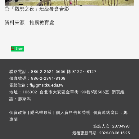
◎「觀勢之夜」班級餐會合影
資料來源：推廣教育處
Share
聯絡電話：886-2-2621-5656 轉 8122～8127
傳真號碼：886-2-2391-8108
電郵信箱：fl@gms.tku.edu.tw
地址：106302 台北市大安區金華街199巷5號506室 網頁維
護：
廖家鳴​
個資政策
|
隱私權政策
|
個人資料告知聲明
個資連絡窗口：
鄭
惠蘭
造訪人次 : 28734993
最後更新日期 :
2026-08-06 15:25