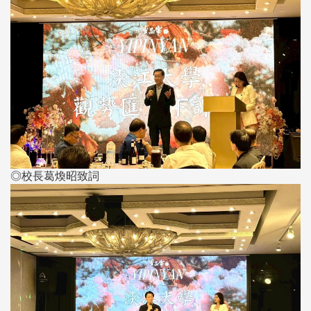
◎校長葛煥昭致詞