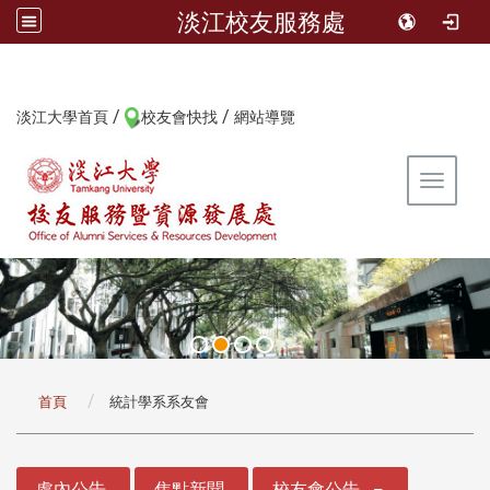
淡江校友服務處
/
/
:::
淡江大學首頁
校友會快找
網站導覽
Toggle 
:::
首頁
統計學系系友會
:::
處內公告
焦點新聞
校友會公告