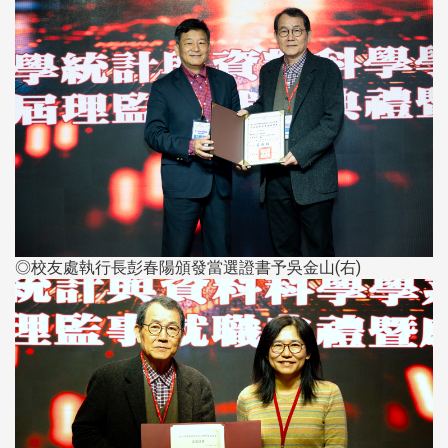
◎校友處執行長彭春陽頒發當選證書予吳金山(右)