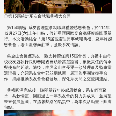
◎第15屆統計系友會就職典禮大合照
第15屆統計系友會理監事就職典禮暨感恩餐會，於114年
12月27日(六)上午11時，假鉅星匯國際宴會廳璀璨廳隆重舉
行。本次活動結合「第15屆當選理監事就職典禮」及年終感
恩餐會，場面溫馨而莊重，凝聚系友情誼。
吳金山會長獲系友一致支持續任第15屆會長，典禮中由母
校校友處執行長彭春陽親自頒發當選證書，象徵責任的傳承
與使命的延續。隨後，由吳金山會長逐一頒發理事及監事當
選證書，介紹系友會幹部並期勉新一屆理監事團隊攜手合
作，持續推動系友會會務發展，深化系友間之交流與連結。
典禮圓滿完成後，隨即舉行年終感恩餐會，系友們齊聚一
堂，共敘情誼，回顧過去一年系友會的努力與成果，並展望
未來發展藍圖，在溫馨熱絡的氣氛中，為本次活動畫下圓滿
句點。