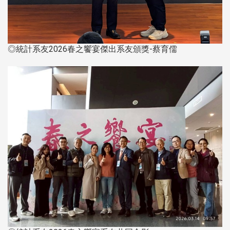
◎統計系友2026春之饗宴傑出系友頒獎-蔡育儒