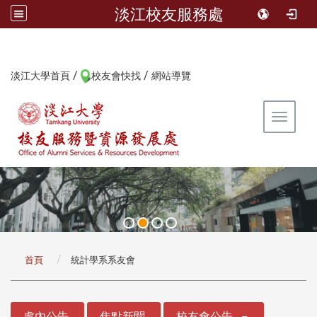
淡江校友服務處
/
/
:::
淡江大學首頁
校友會快找
網站導覽
Toggle 
:::
首頁
統計學系系友會
:::
處內公告
焦點新聞
校友會公告