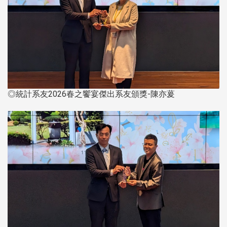
◎統計系友2026春之饗宴傑出系友頒獎-陳亦萲