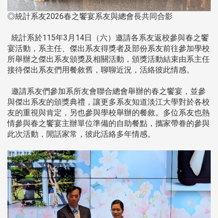
◎統計系友2026春之饗宴系友與總會長共同合影
統計系於115年3月14日（六）邀請各系友返校參與春之饗
宴活動，系主任、傑出系友得獎者及部份系友前往參加學校
所舉辦之傑出系友頒獎及相關活動，頒獎活動結束由系主任
接待傑出系友們用餐敘舊，聊聊近況，活絡彼此情感。
邀請系友們參加系所友會聯合總會舉辦的春之饗宴，並參
與傑出系友的頒獎典禮，讓更多系友知道淡江大學對於各校
友的重視與肯定，另也參與學校舉辦的餐敘。多位系友也熱
情參與春之饗宴主辦單位準備的自助餐點，攜家帶眷的參與
此次活動，閒話家常，彼此活絡多年情感。