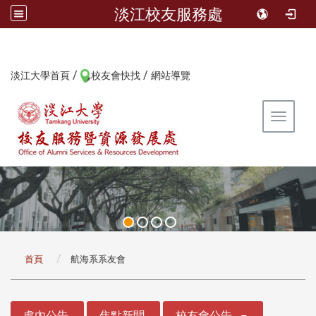
淡江校友服務處
/
/
:::
淡江大學首頁
校友會快找
網站導覽
Toggle 
:::
首頁
航海系系友會
:::
處內公告
焦點新聞
校友會公告