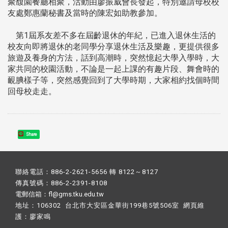
聚馥園餐廳相聚，活動由廖振威會長發起，特別邀請母校校
友處鄭惠蘭秘書及當時的陳宏如助教參加。
第1屆系友差不多在屆齡退休的年紀，已進入退休生活的
校友向即將退休的老同學分享退休生活及樂趣，更提供很多
旅遊及養身的方法，話到高潮時，突然憶起大學入學時，大
家共同的校園活動，不論是一起上課的有趣片段、舞會時的
靦腆樣子等，突然感覺回到了大學時期，大家相約找個時間
回母校走走。
Share
聯絡電話：886-2-2621-5656 轉 8122～8127
傳真號碼：886-2-2391-8108
電郵信箱：fl@gms.tku.edu.tw
地址：106302 台北市大安區金華街199巷5號506室 網頁維
護：
廖家鳴​