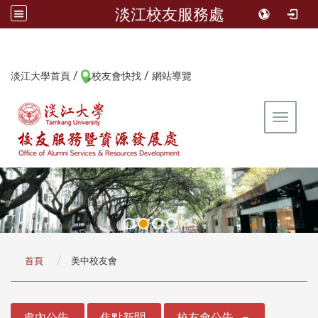
淡江校友服務處
/
/
:::
淡江大學首頁
校友會快找
網站導覽
Toggle 
:::
首頁
美中校友會
:::
處內公告
焦點新聞
校友會公告