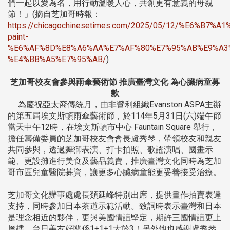
們一起以愛為名，用行動溫暖人心，共創更有意義的母親
節！」(摘自芝加哥時報：
https://chicagochinesetimes.com/2025/05/12/%E6%B
paint-
%E6%AF%8D%E8%A6%AA%E7%AF%80%E7%95%AB%E9%A3
%E4%BB%A5%E7%95%AB/
)
芝加哥校友會參與雨傘藝術節 推廣臺灣文化 為心臟病童募
款
為慶祝亞太裔傳統月，由非營利組織Evanston ASPA主辦
的第五屆埃文斯頓雨傘藝術節，於114年5月31日(六)端午節
當天中午12時，在埃文斯頓市中心 Fauntain Square 舉行，
擔任籌備委員的芝加哥校友會會長盧秀琴，帶領校友和親友
共同參與，透過舞獅表演、打卡拍照、歌謠演唱、國畫示
範、更設攤進行美食及藝品義賣，推廣臺灣文化同時為芝加
哥市區兒童醫院募資，讓更多心臟病童能更妥善接受治療。
芝加哥文化辦事處處長類延峰特別出席，提供畫作拍賣表達
支持，同時參加日本茶道示範活動。致詞時表示臺灣和日本
是理念相近的夥伴，更與美國情誼堅定，期許三國情誼更上
層樓，台日美友好關係1+1+1大於3！另外他也感謝盧秀琴