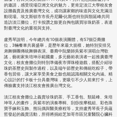
的邀請，感受現場亞洲文化的魅力，更肯定淡江大學校友會
設攤義賣及推廣臺灣文化，成功讓家鄉的味道與文化充滿活
動現場。埃文斯頓市市長丹尼爾•比斯也特別與類延峰共同
造訪淡江攤位，打卡按讚之餘更自掏包購買珍珠奶茶，表達
對臺灣文化的重視與支持。
盧秀琴說明，今年總共有10個表演團體，有57個亞裔攤
位，3輛餐車共襄盛舉，是歷年來最大規模，她特別安排兄
弟舞獅團傳統舞獅表演、臺裔中阮樂師吳紫岑演唱台灣歌
謠，藝術家朱培坤示範國畫，多元藝術表演者一起推廣臺灣
文化；校友會攤位則特別準備夜市彈珠檯遊戲，搭配介紹珍
珠奶茶歷史與製作過程，以及端午節歷史和傳統吃粽子，帶
香包習俗，讓大家享受美食之餘也能認識相關文化內涵。精
心設計的打卡板十分具臺灣味，更吸引不少人前來打卡，上
傳臉書支持淡江校友會推廣台灣文化。
淡江校友會攤位上義賣珍珠奶茶、手工香包、類延峰、朱培
坤等人的畫作，吳紫岑的演奏專輯、刮痧按摩梳組、彩色珠
寶手鍊和玉飾、熊玩偶與醫美療程等，支持盧秀琴長子吳蘊
哲發起的義賣活動，所得將捐給芝加哥市區兒童醫院心臟科