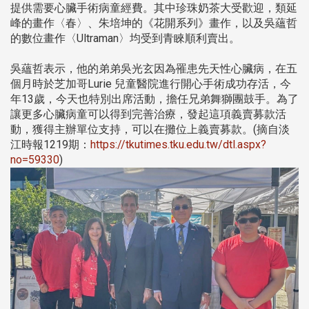
提供需要心臟手術病童經費。其中珍珠奶茶大受歡迎，類延
峰的畫作〈春〉、朱培坤的《花開系列》畫作，以及吳蘊哲
的數位畫作〈Ultraman〉均受到青睞順利賣出。
吳蘊哲表示，他的弟弟吳光玄因為罹患先天性心臟病，在五
個月時於芝加哥Lurie 兒童醫院進行開心手術成功存活，今
年13歲，今天也特別出席活動，擔任兄弟舞獅團鼓手。為了
讓更多心臟病童可以得到完善治療，發起這項義賣募款活
動，獲得主辦單位支持，可以在攤位上義賣募款。(摘自淡
江時報1219期：
https://tkutimes.tku.edu.tw/dtl.aspx?
no=59330
)