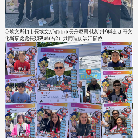
◎埃文斯頓市長埃文斯頓市市長丹尼爾•比斯(中)與芝加哥文
化辦事處處長類延峰(右2）共同造訪淡江攤位