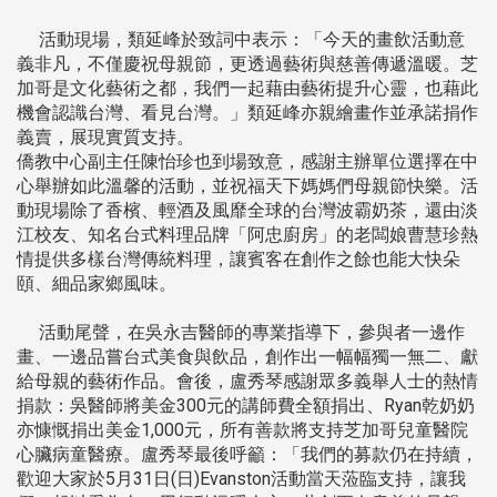
活動現場，類延峰於致詞中表示：「今天的畫飲活動意
義非凡，不僅慶祝母親節，更透過藝術與慈善傳遞溫暖。芝
加哥是文化藝術之都，我們一起藉由藝術提升心靈，也藉此
機會認識台灣、看見台灣。」類延峰亦親繪畫作並承諾捐作
義賣，展現實質支持。
僑教中心副主任陳怡珍也到場致意，感謝主辦單位選擇在中
心舉辦如此溫馨的活動，並祝福天下媽媽們母親節快樂。活
動現場除了香檳、輕酒及風靡全球的台灣波霸奶茶，還由淡
江校友、知名台式料理品牌「阿忠廚房」的老闆娘曹慧珍熱
情提供多樣台灣傳統料理，讓賓客在創作之餘也能大快朵
頤、細品家鄉風味。
活動尾聲，在吳永吉醫師的專業指導下，參與者一邊作
畫、一邊品嘗台式美食與飲品，創作出一幅幅獨一無二、獻
給母親的藝術作品。會後，盧秀琴感謝眾多義舉人士的熱情
捐款：吳醫師將美金300元的講師費全額捐出、Ryan乾奶奶
亦慷慨捐出美金1,000元，所有善款將支持芝加哥兒童醫院
心臟病童醫療。盧秀琴最後呼籲：「我們的募款仍在持續，
歡迎大家於5月31日(日)Evanston活動當天蒞臨支持，讓我