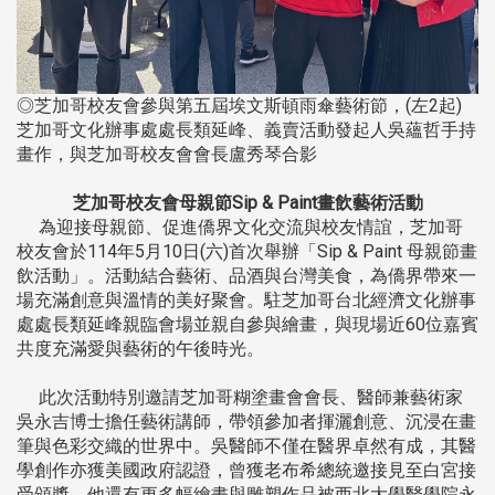
◎芝加哥校友會參與第五屆埃文斯頓雨傘藝術節，(左2起)
芝加哥文化辦事處處長類延峰、義賣活動發起人吳蘊哲手持
畫作，與芝加哥校友會會長盧秀琴合影
芝加哥校友會母親節Sip & Paint畫飲藝術活動
為迎接母親節、促進僑界文化交流與校友情誼，芝加哥
校友會於114年5月10日(六)首次舉辦「Sip & Paint 母親節畫
飲活動」。活動結合藝術、品酒與台灣美食，為僑界帶來一
場充滿創意與溫情的美好聚會。駐芝加哥台北經濟文化辦事
處處長類延峰親臨會場並親自參與繪畫，與現場近60位嘉賓
共度充滿愛與藝術的午後時光。
此次活動特別邀請芝加哥糊塗畫會會長、醫師兼藝術家
吳永吉博士擔任藝術講師，帶領參加者揮灑創意、沉浸在畫
筆與色彩交織的世界中。吳醫師不僅在醫界卓然有成，其醫
學創作亦獲美國政府認證，曾獲老布希總統邀接見至白宮接
受頒獎，他還有更多幅繪畫與雕塑作品被西北大學醫學院永