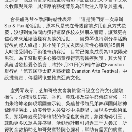
久收藏與展示，其深厚的藝術背景為活動注入專業與靈魂。
會長盧秀琴在致詞時感性表示：「這是我們第一次舉辦
Sip & Paint的活動，原本只是想在母親節前夕用創意方式歡
慶，沒想到短時間內獲得這麼多校友與朋友響應，讓我更有
信心未來延續這樣有意義的活動。」盧秀琴也特別分享活動
背後的感人緣起：其小兒子吳光玄因先天性心臟病於5個月
大時接受開心手術後奇蹟存活，目前已健康成長為13歲陽光
男孩。為了幫助更多心臟病童獲得完善醫療照護，其大兒子
吳蘊哲發起愛心義賣，將於5月31日(六)端午節在Evanston
舉行的「第五屆亞太裔月藝術節 Evanston Arts Festival」中
設攤義賣，傳遞關懷並推廣亞裔文化。
盧秀琴表示，芝加哥校友會將於當日設立台灣文化體驗
攤位，介紹珍珠奶茶、香包、彈珠檯及端午節傳統習俗，並
由朱培坤老師現場國畫示範、吳蘊哲帶領兄弟舞獅團與財神
爺開場演出，旅美音樂人吳紫岑中場獻唱，展現多元藝術風
采。類延峰處長親筆繪製的作品也將義賣，象徵拋磚引玉，
鼓勵更多民眾共襄盛舉。活動預計吸引超過三千人參加，所
得將全數捐助芝加哥兒童醫院心臟科，幫助有需要的病童。