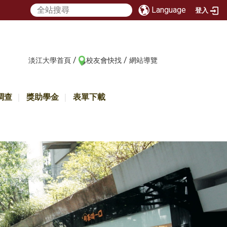
Language
登入
/
/
:::
淡江大學首頁
校友會快找
網站導覽
調查
獎助學金
表單下載