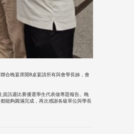
在聯合晚宴席開8桌宴請所有與會學長姊，會
上資訊週比賽優選學生代表做專題報告。晚
程都能夠圓滿完成，再次感謝各級單位與學長