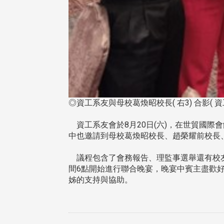
◎資工系友與母校葛煥昭校長( 右3) 合影( 
資工系友會於8月20日(六)，在世貿國際
中也邀請到母校葛煥昭校長、趙榮耀前校長
議程包含了會務報告、理監事選舉還有校友
間6點開始進行聯合晚宴，晚宴中賓主盡歡
姊的支持與協助。