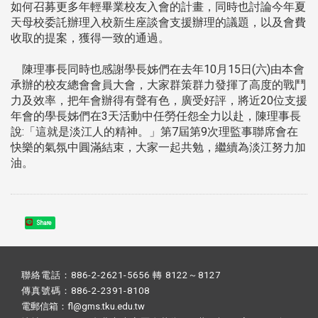
如何召募更多年輕畢業校友入會的計畫，同時也討論今年夏
天母校委託辦理入校新生座談會支援辦理的議題，以及會費
收取的提案，獲得一致的通過。
陳理事長同時也感謝學長姊們在去年10月15日(六)由本會
承辦的校友總會會員大會，大家群策群力發揮了高度的戰鬥
力及效率，把年會辦得有聲有色，廣受好評，將近20位支援
年會的學長姊們在3天活動中任勞任怨全力以赴，陳理事長
說:「這就是淡江人的精神。」第7屆第9次理監事聯席會在
快樂的氣氛中圓滿結束，大家一起共勉，繼續為淡江努力加
油。
Share
聯絡電話：886-2-2621-5656 轉 8122～8127
傳真號碼：886-2-2391-8108
電郵信箱：fl@gms.tku.edu.tw