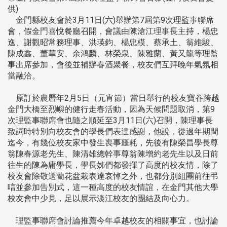
供)
金門縣校友會於3月11日(六)舉辦第7屆第9次理監事聯席
會，假金門喜悅餐廳召開，會議由陳滄江理事長主持，楊忠
逸、謝觀昭常務理事、洪瑛鈞、楊忠模、蔡承土、翁維駿、
陳成鑫、董華安、余鴻麟、林榮泉、陳雅蘭、黃又龍等理監
事出席參加，會後並補辦春酒聚餐，校友們互拜晚年氣氛相
當融洽。
原訂於農曆年2月5日（元宵節）當日舉行的校友寶眷跨越
金門大橋至烈嶼的健行走春活動，因為天候問題取消，第9
次理監事聯席會也隨之順延至3月11日(六)召開，陳理事長
致詞時特別向校友會的學長們表達感謝，他說，從過年期間
迄今，有幾位校友家中發生喪事噩耗，先後有陳榮昌學長尊
翁陳春源老先生、陳清雄總幹事尊翁陳增約老先生以及日前
往生的陳為庸學長，學長姊們都發揮了高度的校友情，除了
校友會除敬送蘭花盆栽表達哀悼之外，也都分別組團前往弔
唁並參加告別式，這一種高度的校友情誼，在金門其他大學
校友會中少見，足以展示淡江校友的團結及向心力。
理監事聯席會討論推薦今年卓越校友的相關事宜，也討論