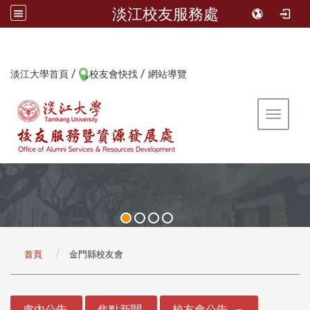
淡江校友服務處
/
/
:::
淡江大學首頁
校友會快找
網站導覽
Toggle 
:::
首頁
金門縣校友會
:::
處內公告
焦點新聞
校友會公告