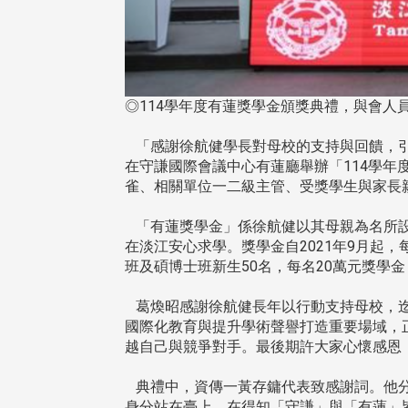
◎114學年度有蓮獎學金頒獎典禮，與會人員
「感謝徐航健學長對母校的支持與回饋，引領
在守謙國際會議中心有蓮廳舉辦「114學
雀、相關單位一二級主管、受獎學生與家長
「有蓮獎學金」係徐航健以其母親為名所設
在淡江安心求學。獎學金自2021年9月起，
班及碩博士班新生50名，每名20萬元獎學金
葛煥昭感謝徐航健長年以行動支持母校，迄
國際化教育與提升學術聲譽打造重要場域，
越自己與競爭對手。最後期許大家心懷感恩
典禮中，資傳一黃存鏞代表致感謝詞。他分
身分站在臺上。在得知「守謙」與「有蓮」