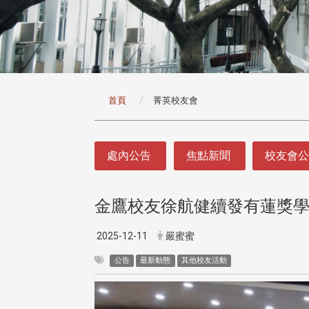
:::
首頁
菁英校友會
:::
處內公告
焦點新聞
校友會
金鷹校友徐航健續發有蓮獎學
2025-12-11
嚴蜜蜜
公告
最新動態
其他校友活動