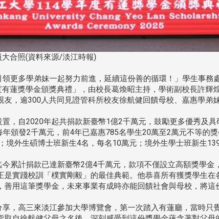
大合照(資料來源/淡江時報)
更多學弟妹一起努力前進，延續這份善的循環！」學生事務處生活輔
年度有蓮獎學金頒獎典禮」，由校長葛煥昭主持，學術副校長許輝
親友，逾300人共同見證管科所校友徐航健回饋母校、嘉惠學弟
置，自2020年起共捐款新臺幣1億2千萬元，鼓勵更多優秀及
每年頒發2千萬元，前4年已嘉惠785名學生20萬至2萬元不等
；境外生碩博士班新生4名，每名10萬元；境外生學士班新生13
今累計捐款已達新臺幣2億4千萬元，款項不僅設立高額獎學金
正是實踐校訓「樸實剛毅」的最佳典範。他恭喜所有獲獎學生在
，善用這筆獎學金，未來事業有成時亦能回饋社會與母校，將這
享，高三來淡江參加大學博覽會，第一次踏入有蓮廳，當時只
皆取自徐航健父母之名後，深刻感受到這份獎學金蘊含著對父母