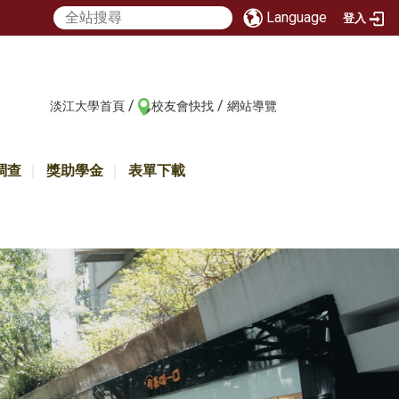
Language
登入
/
/
:::
淡江大學首頁
校友會快找
網站導覽
調查
獎助學金
表單下載