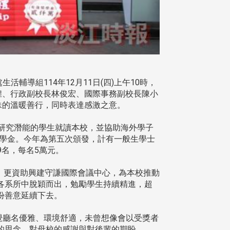
導組114年12月11日(四)上午10時，
煌、行政副校長林俊宏、國際事務副校長陳小
妹的溫暖善行，同時表達感激之意。
具研究潛能的學生就讀本校，並協助海外學子
的獎學金。今年為第五次頒發，計有一般生學士
9名，每名5萬元。
，更資助興建守謙國際會議中心，為本校推動
各系所中脫穎而出，勉勵學生持續精進，超
份善意延續下去。
覺廳名優雅、環境舒適，未曾想像會以受獎者
的思念、對母校的感謝與對後輩的期盼。