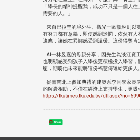
「學長的精神提醒我，成功不只是一個人往
需要的人。」
來自巴拉圭的境外生、觀光一歐韻琳則以英
有努力都有意義，即使感到迷惘，依然有人
適應，讓她在異鄉感受到溫暖。這份得獎肯
AI一林昱嘉的母親分享，因先生為淡江資
也明顯感受到孩子入學後更積極投入學習，
慰，期盼他未來能將這份福慧傳遞給更多人
從臺南北上參加典禮的建築系李同學家長表
的解囊相助，不僅在經濟上支持學生，更吸引
https://tkutimes.tku.edu.tw/dtl.aspx?no=59
Share