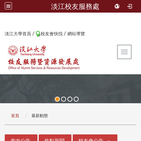
淡江校友服務處
/
/
:::
淡江大學首頁
校友會快找
網站導覽
Toggle 
:::
首頁
最新動態
:::
處內公告
焦點新聞
校友會公告