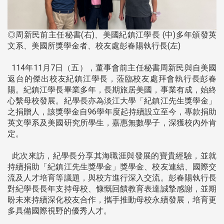
◎周新民前主任秘書(右)、美國紀鎮江學長 (中)多年頒發英
文系、美國所獎學金者、校友處彭春陽執行長(左)
114年11月7日（五），董事會前主任秘書周新民與自美國
返台的傑出校友紀鎮江學長，蒞臨校友處拜會執行長彭春
陽。紀鎮江學長畢業多年，長期旅居美國，事業有成，始終
心繫母校發展。紀學長亦為淡江大學「紀鎮江先生獎學金」
之捐贈人，該獎學金自96學年度起持續設立至今，專款捐助
英文學系及美國研究所學生，嘉惠無數學子，深獲校內外肯
定。
此次來訪，紀學長分享其海職涯與發展的寶貴經驗，並就
持續捐助「紀鎮江先生獎學金」獎學金、校友連結、國際交
流及人才培育等議題，與校方進行深入交流。彭春陽執行長
對紀學長長年支持母校、慷慨回饋教育表達誠摯感謝，並期
盼未來持續深化校友合作，攜手推動母校永續發展，培育更
多具備國際視野的優秀人才。