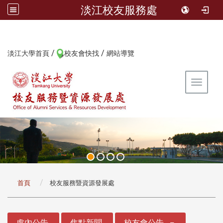
淡江校友服務處
/
/
:::
淡江大學首頁
校友會快找
網站導覽
Toggle 
:::
首頁
校友服務暨資源發展處
:::
處內公告
焦點新聞
校友會公告