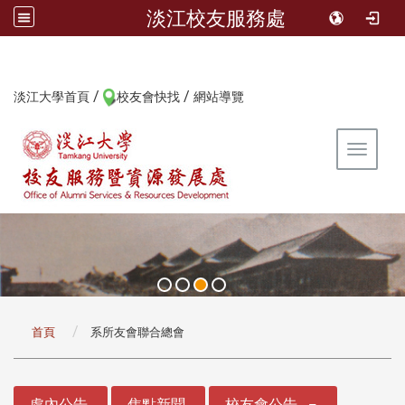
淡江校友服務處
/
/
:::
淡江大學首頁
校友會快找
網站導覽
Toggle 
:::
首頁
系所友會聯合總會
:::
處內公告
焦點新聞
校友會公告