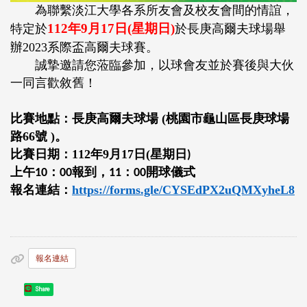
為聯繫淡江大學各系所友會及校友會間的情誼，
112
年9月17日(星期日)
特定於
於長庚高爾夫球場舉
辦2023系際盃高爾夫球賽。
誠摯邀請您蒞臨參加，以球會友並於賽後與大伙
一同言歡敘舊！
比賽地點：長庚高爾夫球場 (桃園市龜山區長庚球場
路66號 )。
比賽日期：112年9月17日(星期日
)
上午
：
報到，
：
開球儀式
10
00
11
00
報名連結：
https://forms.gle/CYSEdPX2uQMXyheL8
報名連結
Share