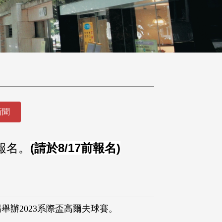
新聞
報名。
(
請於
8/17
前報名)
舉辦2023系際盃高爾夫球賽。