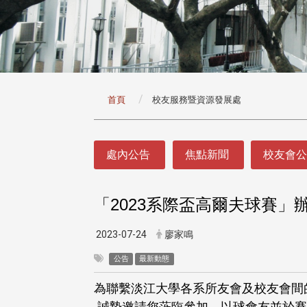
:::
首頁
校友服務暨資源發展處
:::
處內公告
焦點新聞
校友會
「
202
3
系際盃高爾夫球賽」
2023-07-24
廖家鳴
公告
最新動態
為聯繫淡江大學各系所友會及校友會間