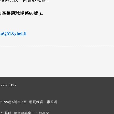
後與大伙一同言歡敘舊！
區長庚球場路66號 )。
PX2uQMXyheL8
122～8127
街199巷5號506室 網頁維護：
廖家鳴​
告知聲明
個資連絡窗口：
鄭惠蘭