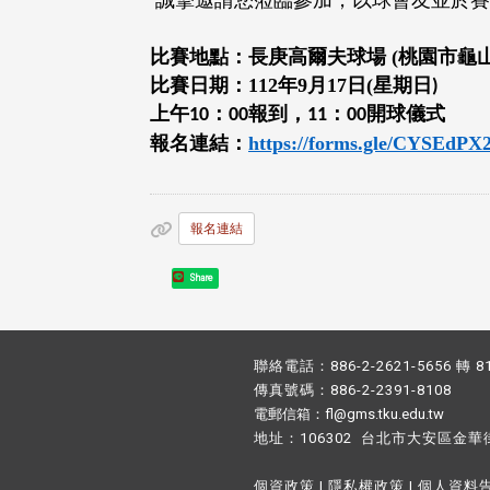
誠摯邀請您蒞臨參加，以球會友並於賽
比賽地點：長庚高爾夫球場 (桃園市龜山
比賽日期：112年9月17日(星期日
)
上午
：
報到，
：
開球儀式
10
00
11
00
報名連結：
https://forms.gle/CYSEd
報名連結
Share
聯絡電話：886-2-2621-5656 轉 8
傳真號碼：886-2-2391-8108
電郵信箱：fl@gms.tku.edu.tw
地址：106302 台北市大安區金華
個資政策
|
隱私權政策
|
個人資料