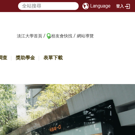
Language
登入
/
/
:::
淡江大學首頁
校友會快找
網站導覽
調查
獎助學金
表單下載