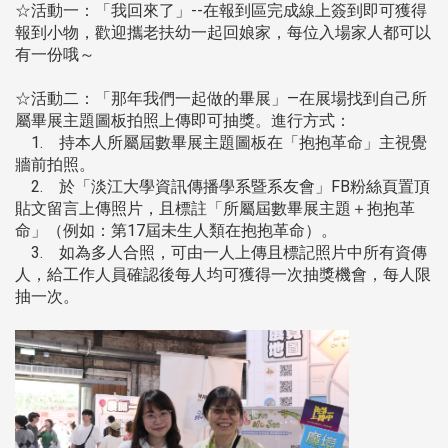
☆活動一：「我回來了」--在報到區完成線上簽到即可獲得
報到小物，歡迎攜老扶幼一起回娘家，每位入場家人都可以
有一份哦～
☆活動二：「那年我們一起做的畢展」—在展場找到自己所
屬畢展主題圖板拍照上傳即可抽獎。進行方式：
1. 持本人所屬屆數畢展主題圖板在「抱抱革命」主視覺
牆前拍照。
2. 於「淡江大學資訊傳播學系暨系友會」FB粉絲頁置頂
貼文留言上傳照片，且標註「所屬屆數畢展主題＋抱抱革
命」（例如：第17屆未生人類在抱抱革命）。
3. 如為多人合照，可由一人上傳且標記照片中所有資傳
人，給工作人員確認後每人均可獲得一次抽獎機會，每人限
抽一次。