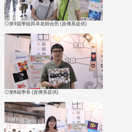
◎第9屆學姐與卓老師合照 (資傳系提供)
◎第8屆學長 (資傳系提供)