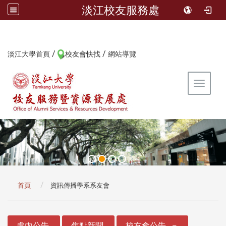
淡江校友服務處
/
/
:::
淡江大學首頁
校友會快找
網站導覽
Toggle 
:::
首頁
資訊傳播學系系友會
:::
處內公告
焦點新聞
校友會公告