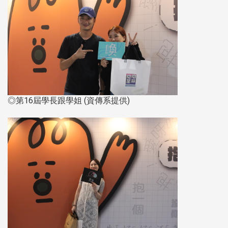
◎第16屆學長跟學姐 (資傳系提供)