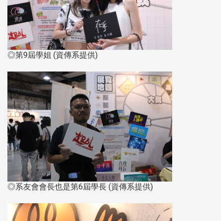
◎第9屆學姐
(資傳系提供)
◎系友會會長也是第6屆學長
(資傳系
提
供)