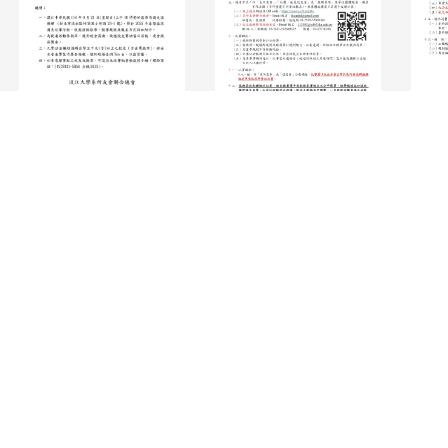
122～8127
街199巷5號506室 網頁維護：
廖家鳴​
告知聲明
個資連絡窗口：
鄭惠蘭