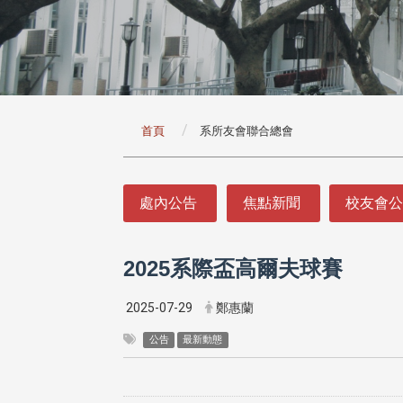
:::
首頁
系所友會聯合總會
:::
處內公告
焦點新聞
校友會
2025系際盃高爾夫球賽
2025-07-29
鄭惠蘭
公告
最新動態