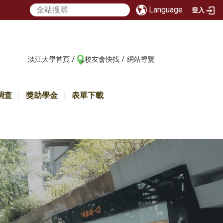
Language
登入
/
/
:::
淡江大學首頁
校友會快找
網站導覽
調查
獎助學金
表單下載