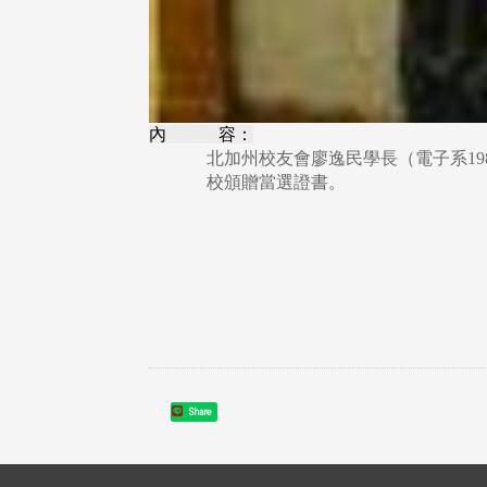
內 容：
北加州校友會廖逸民學長（電子系19
校頒贈當選證書。
Share