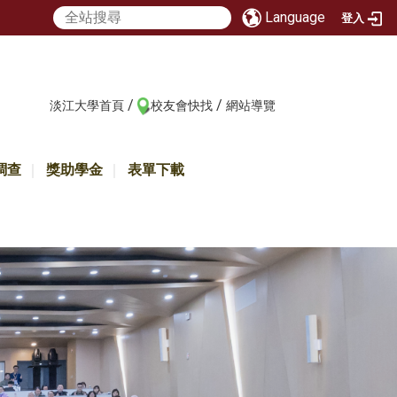
Language
登入
/
/
:::
淡江大學首頁
校友會快找
網站導覽
調查
獎助學金
表單下載