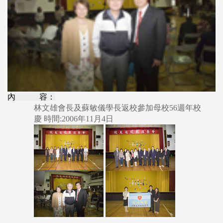
內 容：
林文雄會長及蘇敏儀學長返校參加母校56週年校
慶 時間:2006年11月4日