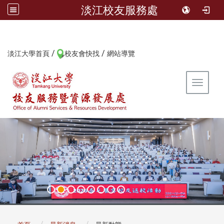
淡江校友服務處
/
/
:::
淡江大學首頁
校友會快找
網站導覽
Toggle 
:::