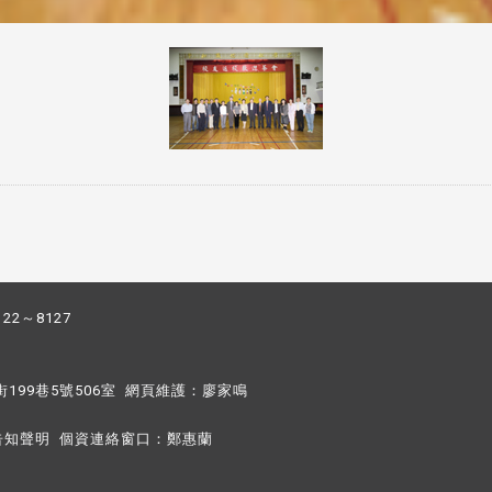
122～8127
街199巷5號506室 網頁維護：
廖家鳴​
告知聲明
個資連絡窗口：
鄭惠蘭