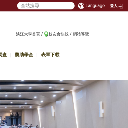
Language
登入
/
/
:::
淡江大學首頁
校友會快找
網站導覽
調查
獎助學金
表單下載