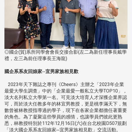
◎國企(貿)系所同學會會長交接合影(左二為新任理事長戴學
禮，左三為前任理事長王海龍)
國企系系友回娘家─宜男家族相見歡
2023年天下雜誌之專刊《Cheers》主辦之「2023年企業
最愛大學生調查」中的「企業最愛一般私立大學TOP10」，
淡大名列私立大學第一名。可見淡大培育人才深獲企業界認
可，而於淡大任教多年的林宜男教授，更是桃李滿天下，無
數曾被林教授指導過的學子，現下在各家企業都擔任著重要
的角色。為了凝聚這些學員的感情，也讓學員們彼此更熟
悉，林教授特別於112年12月16日(六)在台北校園D507規劃
「淡大國企系系友回娘家─宜男家族相見歡」交流活動。