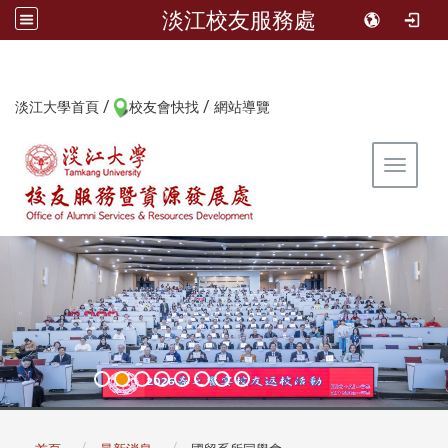
淡江校友服務處
/
/
:::
淡江大學首頁
校友會快找
網站導覽
Toggle 
:::