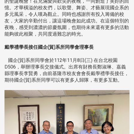
的聖誕晚會！在充滿愛與歡笑的夜晚，一同創造了美好的回
憶。才華橫溢的校友們，以歌聲、舞姿、才藝展現國企系的
多元風采，令人嘆為觀止。同時也感謝所有投入籌備的校
友，大家的辛勤付出，讓這場晚會如此成功。在這個特別的
夜晚，感受到濃濃的節慶氛圍，也期待未來還有更多的活動
能夠彼此相聚，共同度過難忘的時光。
戴學禮學長接任國企(貿)系所同學會理事長
國企(貿)系所同學會於112年11月8日(三) 在台北校園
D506，舉辦理事長交接儀式。出席有財務長鄭淑琳、嘉義
縣理事長李賢勇，由前基隆市校友會會長戴學禮學長接任，
期待國企(貿)系所同學可以有更多人歸隊，有更多互動。