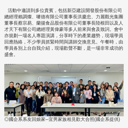
活動中邀請到多位貴賓，包括新亞建設開發股份有限公司
總經理賴調燦、嘜德有限公司董事長洪慶忠、力麗觀光集團
董事長蔡宗易、蘭揚食品股份有限公司董事長陸根田以及人
才天下有限公司總經理黃偉豪等多人前來與會及致詞。會中
亦規劃一場名人專題演講，分享時下的產業趨勢，現場學員
回應熱絡，不少學員抓緊時間與講師交換意見。午餐時，由
學員各別上台自我介紹，現場歡聲不斷，是一場非常成功的
盛會。
◎國企系系友回娘家─宜男家族相見歡大合照(國企系提供)