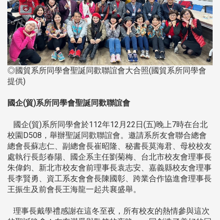
◎國貿系所同學會聖誕同歡聯誼會大合照(國貿系所同學會
提供)
國企(貿)系所同學會聖誕同歡聯誼會
國企(貿)系所同學會於112年12月22日(五)晚上7時在台北
校園D508，舉辦聖誕同歡聯誼會。邀請系所友會聯合總會
總會長蘇志仁、副總會長崔昭隆、秘書長莫海君、母校校友
處執行長彭春陽、國企系主任劉菊梅、台北市校友會理事長
朱偉鈞、新北市校友會前理事長袁志安、嘉義縣校友會理事
長李賢勇、資工系友會會長陳國彰、跨業合作協進會理事長
王振生及前會長王海龍一起共襄盛舉。
理事長戴學禮感謝在這冬至夜，所有校友的熱情參與這次