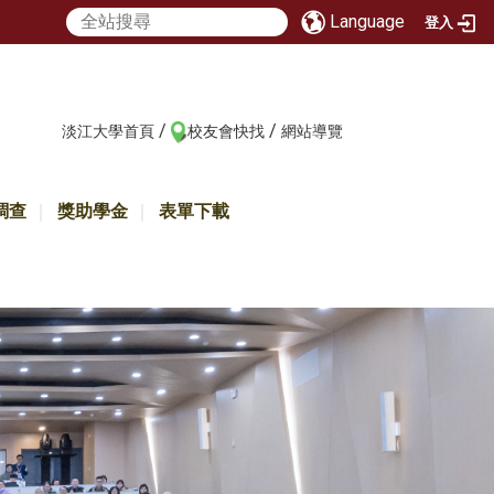
Language
登入
/
/
:::
淡江大學首頁
校友會快找
網站導覽
調查
獎助學金
表單下載