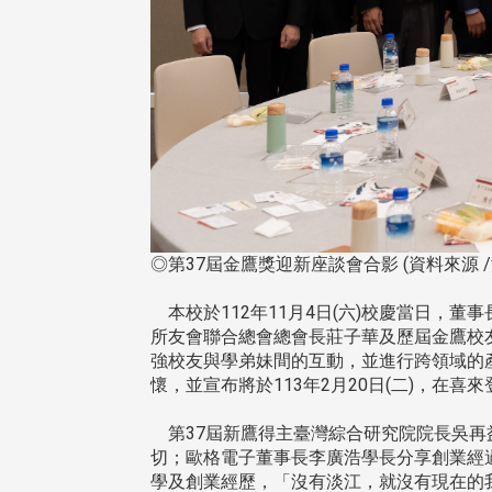
◎第37屆金鷹獎迎新座談會合影 (資料來源 
本校於112年11月4日(六)校慶當日，董
所友會聯合總會總會長莊子華及歷屆金鷹校
強校友與學弟妹間的互動，並進行跨領域的
懷，並宣布將於113年2月20日(二)，在
第37屆新鷹得主臺灣綜合研究院院長吳再
切；歐格電子董事長李廣浩學長分享創業經
學及創業經歷，「沒有淡江，就沒有現在的