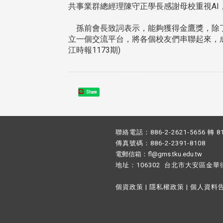
共事業群總經理陳守正學長感謝母校重視AI
孫前會長致詞表示，能夠獲得金鷹獎，除了
立一個交流平台，將各個校友們串聯起來，
江時報1173期)
Share
聯絡電話：886-2-2621-5656 轉 8
傳真號碼：886-2-2391-8108
電郵信箱：fl@gms.tku.edu.tw
地址：106302 台北市大安區金華
個資政策
|
隱私權政策
|
個人資料