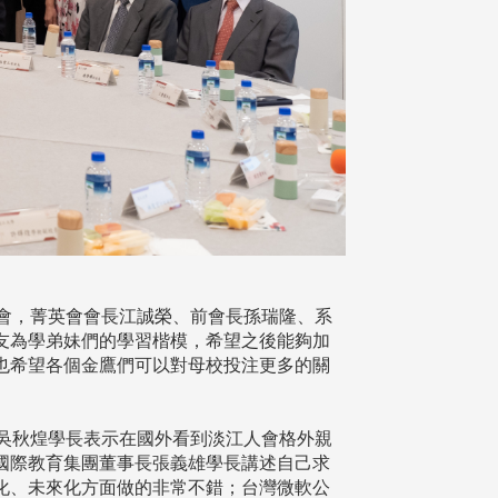
座談會，菁英會會長江誠榮、前會長孫瑞隆、系
友為學弟妹們的學習楷模，希望之後能夠加
也希望各個金鷹們可以對母校投注更多的關
吳秋煌學長表示在國外看到淡江人會格外親
國際教育集團董事長張義雄學長講述自己求
化、未來化方面做的非常不錯；台灣微軟公