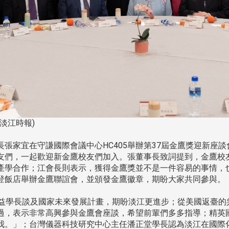
/淡江時報)
事長張家宜在守謙國際會議中心HC405舉辦第37屆金鷹獎迎新
友們，一起歡迎新金鷹校友們加入。張董事長致詞提到，金鷹校
產學合作；江會長則表示，獲得金鷹獎並不是一件容易的事情，
喜來登飯店舉辦金鷹聯誼會，並頒發金鷹徽章，期盼大家共同參與。
益學長談及國家未來發展計畫，期盼淡江更進步；從美國返臺的
過，表示非常高興參與金鷹會座談，希望前輩們多多指導；精英
我。」；台灣儀器科技研究中心主任潘正堂學長認為淡江在國際