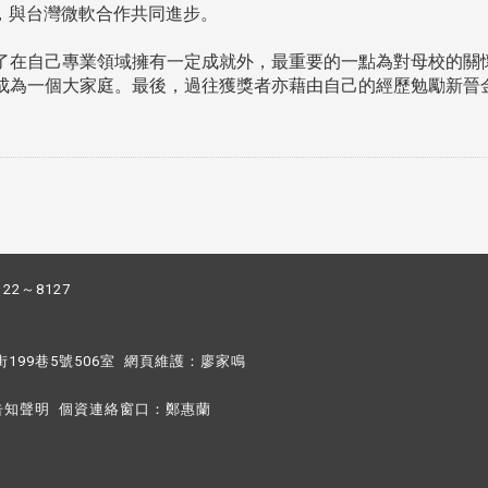
，與台灣微軟合作共同進步。
在自己專業領域擁有一定成就外，最重要的一點為對母校的關
成為一個大家庭。最後，過往獲獎者亦藉由自己的經歷勉勵新晉
122～8127
街199巷5號506室 網頁維護：
廖家鳴​
告知聲明
個資連絡窗口：
鄭惠蘭