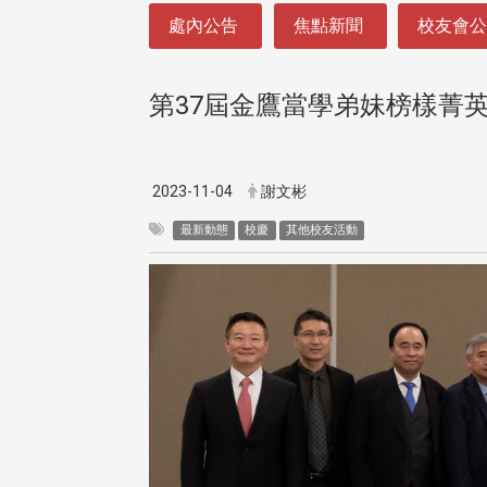
:::
處內公告
焦點新聞
校友會
第37屆金鷹當學弟妹榜樣菁
2023-11-04
謝文彬
最新動態
校慶
其他校友活動