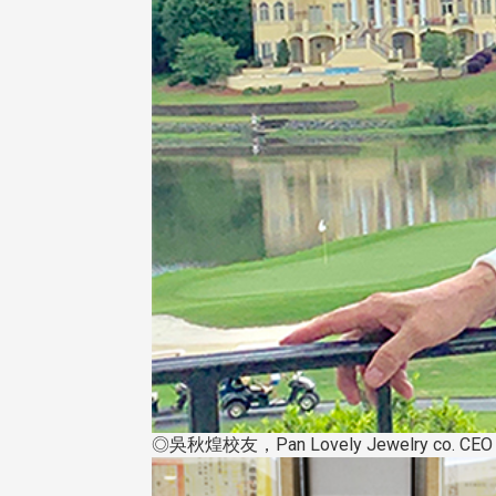
◎吳秋煌校友，Pan Lovely Jewelry co. CEO