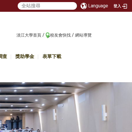
Language
登入
/
/
:::
淡江大學首頁
校友會快找
網站導覽
調查
獎助學金
表單下載