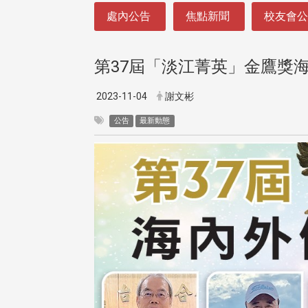
:::
處內公告
焦點新聞
校友會
第37屆「淡江菁英」金鷹獎
2023-11-04
謝文彬
公告
最新動態