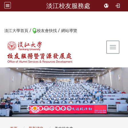
淡江校友服務處
/
/
:::
淡江大學首頁
校友會快找
網站導覽
Toggle 
:::