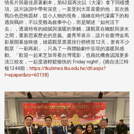
情長片與最佳原著劇本，第62屆再次以《大濛》拿下同樣獎
項。該片詼諧中帶有深意，一直受到大眾喜愛的他，首次挑
戰白色恐怖題材，從小人物的視角，描繪在時代濛霧下的相
遇與羈絆，不以受難為敘事中心，而是闡述「如何活下
去」，透過特有的細膩與溫暖的筆觸，讓觀眾在幽默與淚水
之間，重新思索歷史的意義。盧秀琴表示，該片在臺灣金馬
影展開幕放映後，雄霸觀眾票選排行榜榜首12天，更有不少
觀眾「一刷再刷」，只為了一再體驗劇中呈現的溫暖與感
動。「歡迎一起來芝加哥看台灣電影，也藉此機會認識更多
淡江校友，一起度過輕鬆愉快的 Friday night!」(摘自淡江時
報1244期：
https://tkutimes.tku.edu.tw/dtl.aspx?
l=epaper&no=60138
)