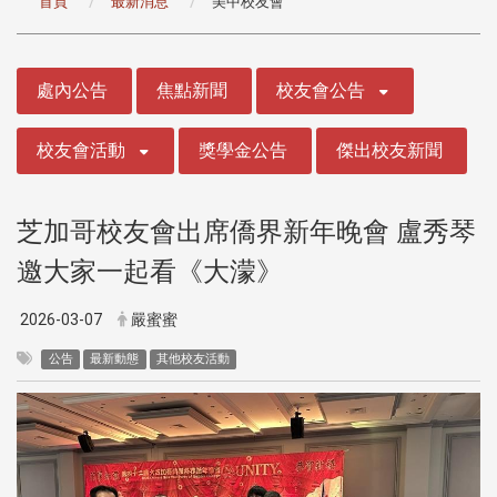
首頁
最新消息
美中校友會
:::
處內公告
焦點新聞
校友會公告
校友會活動
獎學金公告
傑出校友新聞
芝加哥校友會出席僑界新年晚會 盧秀琴
邀大家一起看《大濛》
2026-03-07
嚴蜜蜜
公告
最新動態
其他校友活動