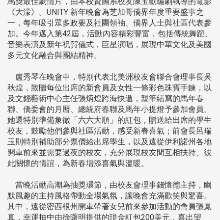
馬獎最佳劇情片，由本校資圖系校友陳玉勳編劇執導的電影
《大濛》。UNITY 新年晚會為芝加哥僑界年度重要盛事之
一，每年吸引眾多政要及社團領袖、僑界人士與社區代表參
加。今年邁入第42屆，活動內容精彩豐富，包括傳統舞蹈、
音樂表演及新年祝賀儀式，巨星演唱，展現中華文化及美國
多元文化融合與團結精神。
盧秀琴在晚會中，特别代表北美洲校友會聯合會理事長吳
秋煌，致贈每位出席的新會員及女性一條彩色珠寶手鍊，以
及文錙藝術中心主任張炳煌跨海快遞，親筆繕寫的馬年春
聯、僑委會的月曆、總統府春聯及馬年小提燈予參加會員。
她還特別準備象徵「六六大順」的紅包，贈送給出席的學生
校友，鼓勵他們參與社區活動，感受新春喜氣；前會長呂瑞
玉則特別補助部分票價給出席學生，以及遠從伊利諾州各地
開車前來並需要過夜的校友，充分展現校友間互相扶持、彼
此關懷的情誼，為新春增添喜氣與溫暖。
當晚活動高潮為抽獎環節，由校友會理事錢懷德主持，幽
默風趣的主持風格帶動全場氣氛，讓晚會充滿歡笑與驚喜。
其中，遠從密西根州開車帶著女兒前來參加活動的會員張鳳
真，幸運抽中由徐曙明提供的現金紅包200美元，喜出望