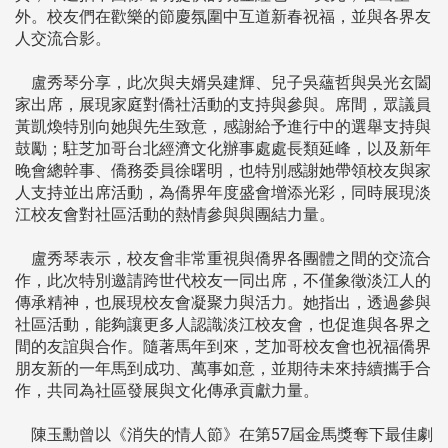
外。校友們在歡樂的節慶氛圍中互道新春祝福，並與各界友
人交流合影。
盧秀琴分享，此次與夫婿吳建輝、兒子吳蘊哲與吳光玄闔
家出席，展現家庭對僑社活動的支持與參與。席間，眾議員
黃凱煥特別向她與先生致意，感謝給予進行中的選舉支持與
鼓勵；駐芝加哥台北經濟文化辦事處處長類延峰，以及新年
晚會總幹事、僑務委員徐曙明，也特別感謝她帶領校友與家
人支持並出席活動，為僑界年度盛會增添光彩，同時展現淡
江校友會對社區活動的熱情參與與團結力量。
盧秀琴表示，校友會非常重視與僑界各團體之間的交流合
作，此次特別邀請跨世代校友一同出席，不僅象徵淡江人的
傳承精神，也展現校友會凝聚力與活力。她指出，透過參與
社區活動，能夠讓更多人認識淡江校友會，也促進與各界之
間的友誼與合作。隨著馬年到來，芝加哥校友會也祝福僑界
朋友新的一年馬到成功、萬事如意，並期待未來持續攜手合
作，共同為社區發展與文化傳承貢獻力量。
陳玉勳曾以《消失的情人節》在第57屆金馬獎奪下最佳劇