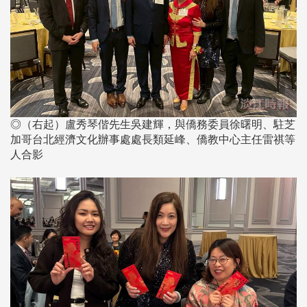
◎（右起）盧秀琴偕先生吳建輝，與僑務委員徐曙明、駐芝
加哥台北經濟文化辦事處處長類延峰、僑教中心主任雷祺等
人合影