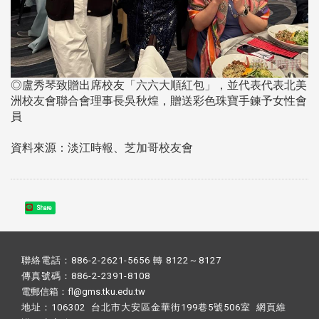
◎盧秀琴致贈出席校友「六六大順紅包」，並代表代表北美
洲校友會聯合會理事長吳秋煌，贈送彩色珠寶手鍊予女性會
員
資料來源：淡江時報、芝加哥校友會
Share
聯絡電話：886-2-2621-5656 轉 8122～8127
傳真號碼：886-2-2391-8108
電郵信箱：fl@gms.tku.edu.tw
地址：106302 台北市大安區金華街199巷5號506室 網頁維