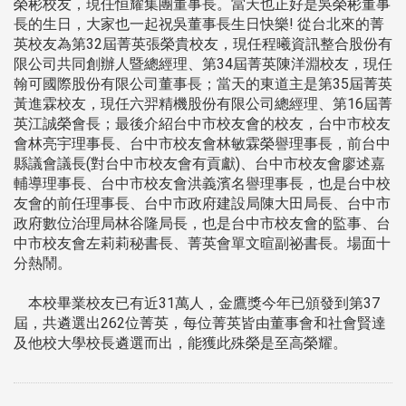
榮彬校友，現任恒耀集團董事長。當天也正好是吳榮彬董事
長的生日，大家也一起祝吳董事長生日快樂! 從台北來的菁
英校友為第32屆菁英張榮貴校友，現任程曦資訊整合股份有
限公司共同創辦人暨總經理、第34屆菁英陳洋淵校友，現任
翰可國際股份有限公司董事長；當天的東道主是第35屆菁英
黃進霖校友，現任六羿精機股份有限公司總經理、第16屆菁
英江誠榮會長；最後介紹台中市校友會的校友，台中市校友
會林亮宇理事長、台中市校友會林敏霖榮譽理事長，前台中
縣議會議長(對台中市校友會有貢獻)、台中市校友會廖述嘉
輔導理事長、台中市校友會洪義濱名譽理事長，也是台中校
友會的前任理事長、台中市政府建設局陳大田局長、台中市
政府數位治理局林谷隆局長，也是台中市校友會的監事、台
中市校友會左莉莉秘書長、菁英會單文暄副祕書長。場面十
分熱鬧。
本校畢業校友已有近31萬人，金鷹獎今年已頒發到第37
屆，共遴選出262位菁英，每位菁英皆由董事會和社會賢達
及他校大學校長遴選而出，能獲此殊榮是至高榮耀。