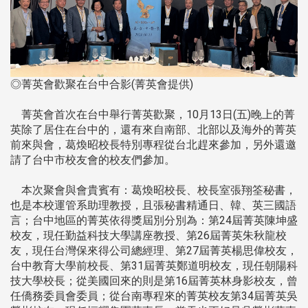
◎菁英會歡聚在台中合影(菁英會提供)
菁英會首次在台中舉行菁英歡聚，10月13日(五)晚上的菁
英除了居住在台中的，還有來自南部、北部以及海外的菁英
前來與會，葛煥昭校長特別專程從台北趕來參加，另外還邀
請了台中市校友會的校友們參加。
本次聚會與會貴賓有：葛煥昭校長、校長室張翔筌秘書，
也是本校運管系助理教授，且張秘書精通日、韓、英三國語
言；台中地區的菁英依得獎屆別分別為：第24屆菁英陳坤盛
校友，現任勤益科技大學講座教授、第26屆菁英朱秋龍校
友，現任台灣保來得公司總經理、第27屆菁英楊思偉校友，
台中教育大學前校長、第31屆菁英鄭道明校友，現任朝陽科
技大學校長；從美國回來的則是第16屆菁英林身影校友，曾
任僑務委員會委員；從台南專程來的菁英校友第34屆菁英吳