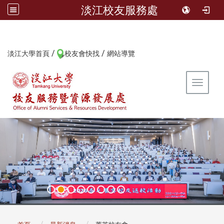
淡江校友服務處
/
/
:::
淡江大學首頁
校友會快找
網站導覽
Toggle 
:::