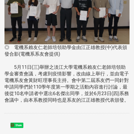
◎ 電機系賴友仁老師培領助學金由江正雄教授(中)代表頒
發合影(電機系系友會提供)
5月11日(三)舉辦之淡江大學電機系賴友仁老師培領助
學金審查會議，考慮到疫情影響，改由線上舉行，並由電子
電機系友會黃財旺理事長主持。會中第二屆系友們一同針對
申請同學們於110學年度第一學期之活動內容進行討論，最
後從10名申請者中選出6名傑出同學，並於6月23日(四)系務
會議中，由本系教授同時也是系友的江正雄教授代表頒發。
Share