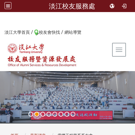
淡江校友服務處
/
/
:::
淡江大學首頁
校友會快找
網站導覽
Toggle 
:::