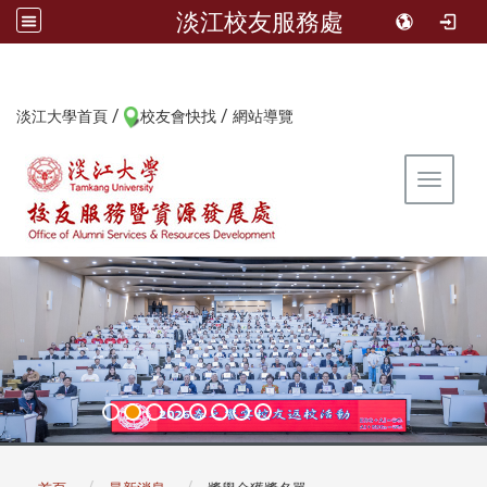
淡江校友服務處
/
/
:::
淡江大學首頁
校友會快找
網站導覽
Toggle 
:::