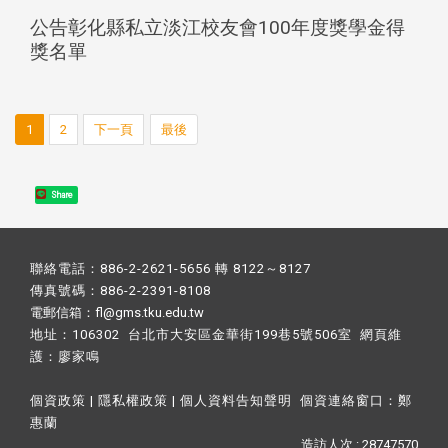
公告彰化縣私立淡江校友會100年度獎學金得
獎名單
1
2
下一頁
最後
Share
聯絡電話：886-2-2621-5656 轉 8122～8127
傳真號碼：886-2-2391-8108
電郵信箱：fl@gms.tku.edu.tw
地址：106302 台北市大安區金華街199巷5號506室 網頁維
護：
廖家鳴​
個資政策
|
隱私權政策
|
個人資料告知聲明
個資連絡窗口：
鄭
惠蘭
造訪人次 : 28747570