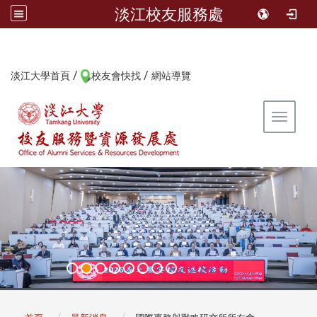
淡江校友服務處
/
/
:::
淡江大學首頁
校友會快找
網站導覽
Toggle 
:::