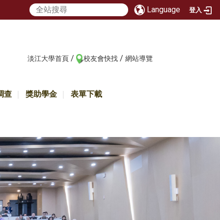
Language
登入
/
/
:::
淡江大學首頁
校友會快找
網站導覽
調查
獎助學金
表單下載