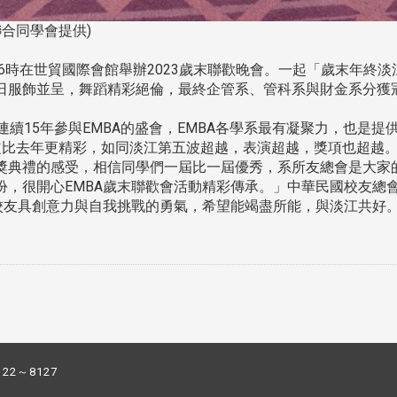
聯合同學會提供)
)晚上6時在世貿國際會館舉辦2023歲末聯歡晚會。一起「歲末年終
日服飾並呈，舞蹈精彩絕倫，最終企管系、管科系與財金系分獲
連續15年參與EMBA的盛會，EMBA各學系最有凝聚力，也是
定比去年更精彩，如同淡江第五波超越，表演超越，獎項也超越
獎典禮的感受，相信同學們一屆比一屆優秀，系所友總會是大家的
扮，很開心EMBA歲末聯歡會活動精彩傳承。」中華民國校友總
，校友具創意力與自我挑戰的勇氣，希望能竭盡所能，與淡江共好
122～8127