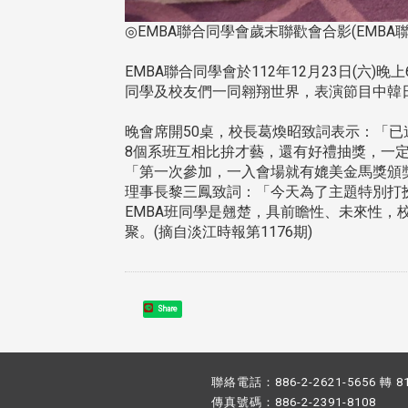
◎EMBA聯合同學會歲末聯歡會合影(EMBA
EMBA聯合同學會於112年12月23日(六
同學及校友們一同翱翔世界，表演節目中韓
晚會席開50桌，校長葛煥昭致詞表示：「已
8個系班互相比拚才藝，還有好禮抽獎，一
「第一次參加，一入會場就有媲美金馬獎頒
理事長黎三鳳致詞：「今天為了主題特別打
EMBA班同學是翹楚，具前瞻性、未來性
聚。(摘自淡江時報第1176期)
Share
聯絡電話：886-2-2621-5656 轉 8
傳真號碼：886-2-2391-8108