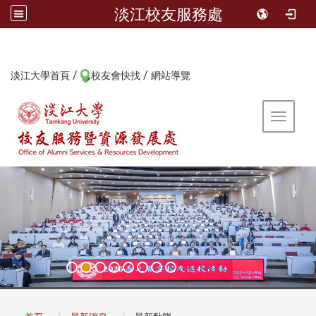
淡江校友服務處
/
/
:::
淡江大學首頁
校友會快找
網站導覽
Toggle 
:::