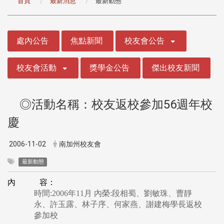
首頁
最新消息
最新動態
:::
處內公告
焦點新聞
校友會公告
校友會活動
獎學金公告
傑出校友新聞
◎活動名稱：校友返校參加56週年校
慶
2006-11-02
南加州校友會
最新動態
內 容：
時間:2006年11月 內榮:段相蜀、劉敏珠、曹靜
永、許玉露、林子序、何家燕、謝建梅學長返校
參加校