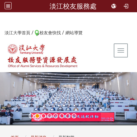
淡江校友服務處
/
/
:::
淡江大學首頁
校友會快找
網站導覽
Toggle 
:::