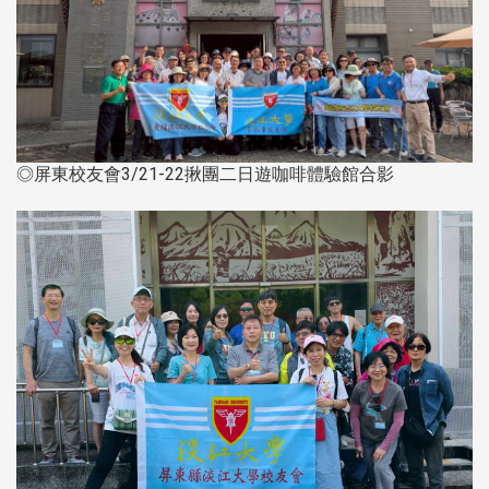
◎屏東校友會3/21-22揪團二日遊咖啡體驗館合影