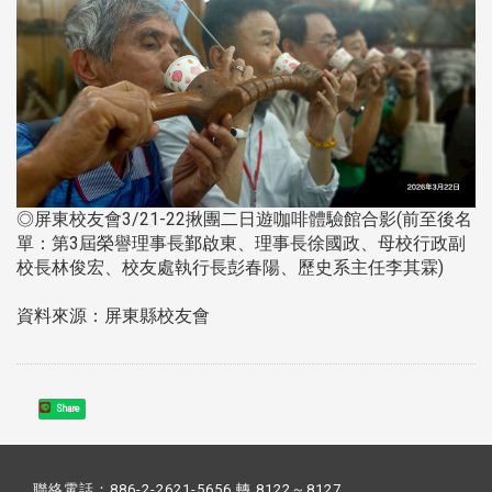
◎屏東校友會3/21-22揪團二日遊咖啡體驗館合影(前至後名
單：第3屆榮譽理事長鄞啟東、理事長徐國政、母校行政副
校長林俊宏、校友處執行長彭春陽、歷史系主任李其霖)
資料來源：屏東縣校友會
Share
聯絡電話：886-2-2621-5656 轉 8122～8127