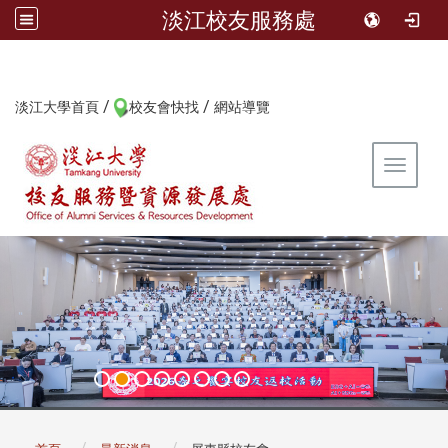
淡江校友服務處
/
/
:::
淡江大學首頁
校友會快找
網站導覽
Toggle 
:::