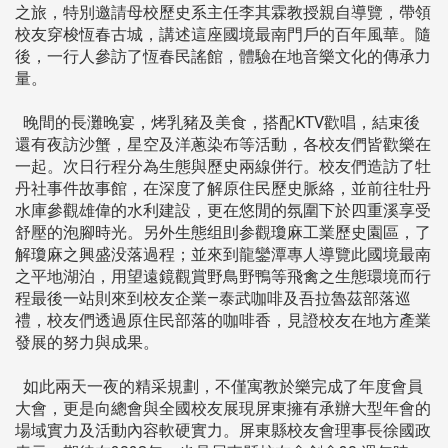
之旅，特別邀請母校歷史系主任李其霖教授親自導覽，帶領
校友穿梭恆春古城，講述這座國境最南門戶的百年風華。隨
後，一行人參訪了恆春民謠館，體驗在地音樂文化的傳承力
量。
晚間的長灘晚宴，烤乳豬及美食，搭配KTV歡唱，結束後
還有夜訪沙蟹，星空及洋蔥染布等活動，各校友們皆歡樂在
一起。次日行程分為生態與歷史兩線併行。校友們造訪了牡
丹社事件故事館，在深度了解原住民歷史脈絡，並前往牡丹
水庫參觀雄偉的水利建設，更在悠閒的氛圍下於四重溪享受
舒壓的泡腳時光。另外生態组刞参觀瓊麻工業歷史園區，了
解瓊麻之興盛没落過程；並來到龍鑾潭專人導覽此國境最南
之平地湖泊，用望遠鏡觀賞野鳥野鴨等飛禽之生態環境而行
程最後一站則來到校友企業—泰武咖啡及吾拉魯茲部落巡
禮，校友們透過原住民部落的咖啡香，見證校友在地方產業
發展的努力與成果。
如此兩天一夜的精采規劃，不僅寓教於樂完成了年度會員
大會，更是向總會與全國校友展現屏東擁有承辦大型年會的
場域實力及活動內容軟硬實力。屏東縣校友會理事長徐國政