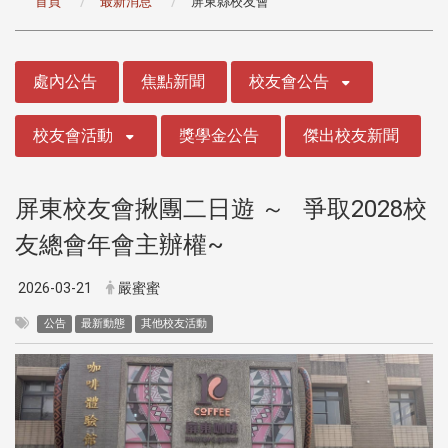
首頁
最新消息
屏東縣校友會
:::
處內公告
焦點新聞
校友會公告
校友會活動
獎學金公告
傑出校友新聞
屏東校友會揪團二日遊 ～ 爭取2028校
友總會年會主辦權~
2026-03-21
嚴蜜蜜
公告
最新動態
其他校友活動