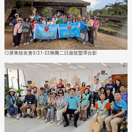
◎屏東校友會3/21-22揪團二日遊龍鑾潭合影