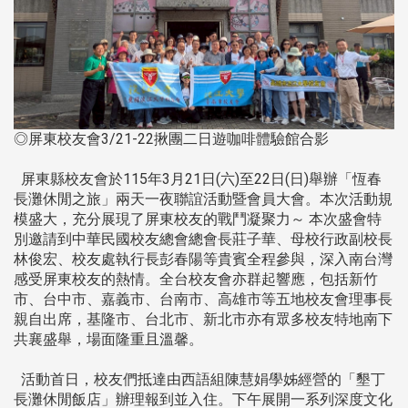
◎屏東校友會3/21-22揪團二日遊咖啡體驗館合影
屏東縣校友會於115年3月21日(六)至22日(日)舉辦「恆春
長灘休閒之旅」兩天一夜聯誼活動暨會員大會。本次活動規
模盛大，充分展現了屏東校友的戰鬥凝聚力～ 本次盛會特
別邀請到中華民國校友總會總會長莊子華、母校行政副校長
林俊宏、校友處執行長彭春陽等貴賓全程參與，深入南台灣
感受屏東校友的熱情。全台校友會亦群起響應，包括新竹
市、台中市、嘉義市、台南市、高雄市等五地校友會理事長
親自出席，基隆市、台北市、新北市亦有眾多校友特地南下
共襄盛舉，場面隆重且溫馨。
活動首日，校友們抵達由西語組陳慧娟學姊經營的「墾丁
長灘休閒飯店」辦理報到並入住。下午展開一系列深度文化