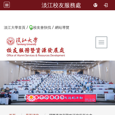
淡江校友服務處
/
/
:::
淡江大學首頁
校友會快找
網站導覽
Toggle 
:::