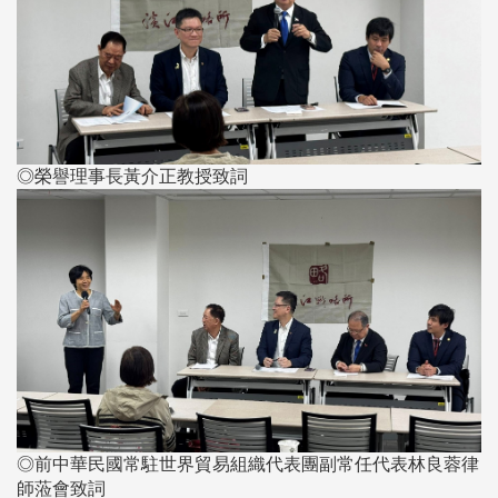
◎榮譽理事長黃介正教授致詞
◎前中華民國常駐世界貿易組織代表團副常任代表林良蓉律
師蒞會致詞