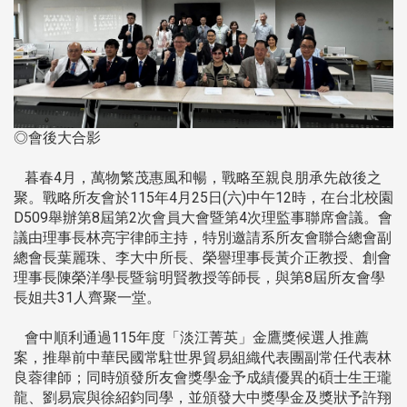
◎會後大合影
暮春4月，萬物繁茂惠風和暢，戰略至親良朋承先啟後之
聚。戰略所友會於115年4月25日(六)中午12時，在台北校園
D509舉辦第8屆第2次會員大會暨第4次理監事聯席會議。會
議由理事長林亮宇律師主持，特別邀請系所友會聯合總會副
總會長葉麗珠、李大中所長、榮譽理事長黃介正教授、創會
理事長陳榮洋學長暨翁明賢教授等師長，與第8屆所友會學
長姐共31人齊聚一堂。
會中順利通過115年度「淡江菁英」金鷹獎候選人推薦
案，推舉前中華民國常駐世界貿易組織代表團副常任代表林
良蓉律師；同時頒發所友會獎學金予成績優異的碩士生王瓏
龍、劉易宸與徐紹鈞同學，並頒發大中獎學金及獎狀予許翔