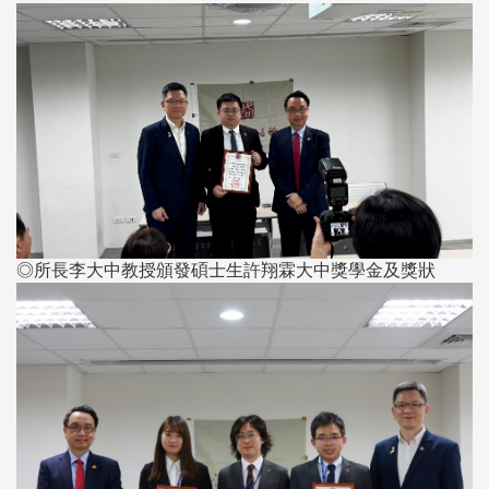
◎所長李大中教授頒發碩士生許翔霖大中獎學金及獎狀