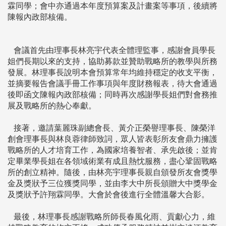
霖同學；會中亦通過本年度預算案及計畫案等事項，後續將
陳報內政部核備。
會議首先由理事長林亮宇代表全體理監事，感謝會員學長
姐們長期以來的支持，協助募款並贊助戰略所的教學與所務
發展。林理事長說明本會預算常年均維持穩定的收支平衡，
並摘要報告會議手冊工作事項與年度財務報表，待大會通過
後即函文陳報內政部核備；同時再次感謝學長姐們對會務推
展及戰略所的熱心奉獻。
接著，邀請葉麗珠副總會長、黃介正榮譽理事長、陳榮洋
創會理事長與林良蓉律師致詞，眾人皆表彰所友會鼎力擁護
戰略所的人才培育工作，為國家培養智者、承先啟後；並肯
定畢業學長姐在各領域術業有成且熱忱服務，盡心鞏固戰略
所的創立精神。隨後，由林亮宇理事長親自頒發所友會獎學
金及獎狀予三位獲獎同學，並由李大中所長頒贈大中獎學金
及獎狀予許翔霖同學。大會於會後進行全體溫馨大合影。
最後，林理事長感謝戰略所師長春風化雨、貢獻心力，維