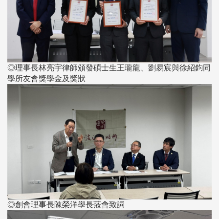
◎理事長林亮宇律師頒發碩士生王瓏龍、劉易宸與徐紹鈞同
學所友會獎學金及獎狀
◎創會理事長陳榮洋學長蒞會致詞