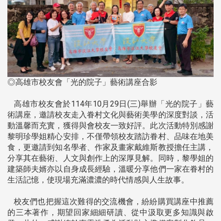
◎高雄市校友會「光的院子」藝術講座合影
高雄市校友會於114年10月29日(三)舉辦「光的院子」藝
術講座，邀請校友走入眷村文化與藝術美學的深度對談，活
動溫馨而充實，獲得與會校友一致好評。此次活動特別感謝
黎明珍學姐精心安排，不僅帶領校友踏訪眷村、品味在地美
食，更邀請到知名學者、作家及畫家戴維斯教授擔任主講，
分享其在藝術、人文與創作上的深厚見解。同時，黎學姐的
建築師夫婿亦以自身成長經驗，溫暖分享他們一家在眷村的
生活記憶，使現場充滿濃濃的時代情感與人生故事。
校友們也把握這次難得的交流機會，紛紛購買講座中推薦
的三本著作，期望回家細細研讀、從中汲取更多知識與啟