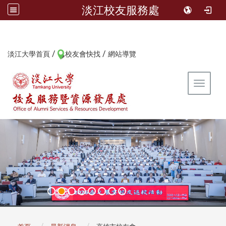
淡江校友服務處
/
/
:::
淡江大學首頁
校友會快找
網站導覽
Toggle 
:::