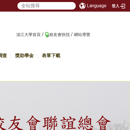
Language
登入
/
/
:::
淡江大學首頁
校友會快找
網站導覽
調查
獎助學金
表單下載