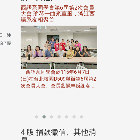
進會第2
西語系同學會第6屆第2次會員
第一屆淡韻盃歌
大會 瑤琴一曲來薰風，淡江西
賽公開抽籤 落
語系友相聚首
正、公開競賽精
3日，陸
除了關
一次會員
在台北校
西語系同學會於115年6月7日
伯申研發
(日)在台北校園D509舉辦第6屆第2
次會員大會。會長藍挹丰感謝各 ...
由社團法人淡江大
合總會主辦的「淡
韻盃歌唱大賽」，於11
、其他消
4 版 捐款徵信、其他消
4 版 捐款