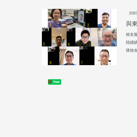
機系友會第3屆第4次理監事
風保系友會蘭陽探梅漫遊 齊
議暨系友論壇
共譜初夏歡樂樂章
2020
與
校友服
陸續
懷校
在連日大雨陰霾下，風保系友
在115年6月27日(六)舉辦的一
遊，神奇迎來超幸運好天氣。大 .
Share
江大學電子與電機系友會於115
6月28日在台北校區盛大舉辦
無人科技與前瞻應用論壇」，特
請 ...
4 版 捐款徵信、其他消
4 版 捐款徵信、其他