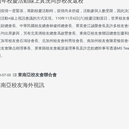
1週年校慶活動線上實況同步校友返校
外、縣市)
外、縣市)
台中市校友會拜會盧秀燕市
南加州校友會召開11
因疫情一度緊張，籌劃校慶活動時，疫情尚未舒緩，活動參與人數受限，因此決
長 校友交流智慧治理凝聚向
理事會議 許宗由當選
活動+線上視訊會議的方式呈現。110年11月6日(六)校慶活動當日，世界校友
心力
會長 並獲授權承辦
進財總會長、中華民國校友總會林健祥總會長、菁英會江誠榮會長及許多校友會
校友雙年會
長均出席參與，另有北美洲校友總會馮啟豐會長、東南亞校友會聯誼總會彭慶和
芝加哥校友會石鴻珍會長、北加州校友會柯秀玫會長、南加州校友會陳君愉前會
友會陳点樹理事長、屏東縣校友會戴源遠理事長及許忠欽總幹事等透過MS Tea
與。
南加州校友會於115年6月2
東南亞校友會聯合會
-07-03
台中市校友會於115年6月24日
在美國洛杉磯華僑文教服
，在
(三)舉辦拜會台中市政府活動。參
東南亞校友海外視訊
（洛僑文化中心）會議室召
玲學
訪團由母校戰略所所長李大中、 ...
...
3 版 校友會活動 (系
3 版 校友會活動 
所、其他)
所、其他)