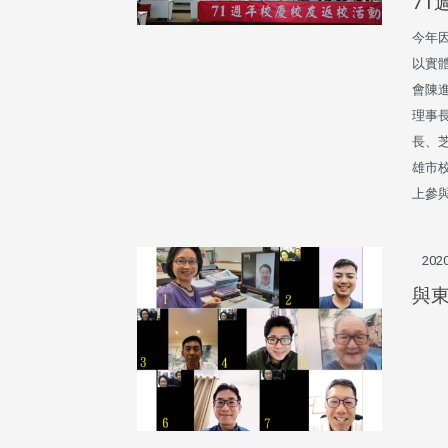
外、縣市)
外、縣市)
7
東校友會6月活動
台北市校友會6月份活動
今年
以實體
會陳
理事
長、
雄市校
上參
東校友會於115年6月10日(三)
台北市校友會於6月6日(六)舉辦
2020
16日(二)，27名校友夥伴一同前
「新店瑠公圳知性健行活動」
與
中國寧夏省參訪，活 ...
領隊温明正學長與副領隊呂惠
姐的精 ...
 版 校友會活動 (系
3 版 校友會活動 (系
所、其他)
所、其他)