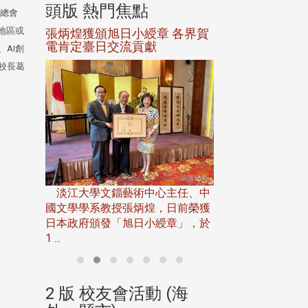
頭版 熱門焦點
頭版 熱門焦
總會
地區或
選案報部
張炳煌獲頒旭日小綬章 各界賀
觀勢匯天下校友
聘范巽綠
電肯定臺日交流貢獻
AI創
校長葛
淡江大學推廣教育處
13日(六)舉辦「
淡江大學文錙藝術中心主任、中
屆開學典禮暨共識營，
15)年7
國文學學系教授張炳煌，日前榮獲
事會於6月
日本政府頒發「旭日小綬章」，於
1 ...
(海
2 版 校友會活動 (海
2 版 校友會