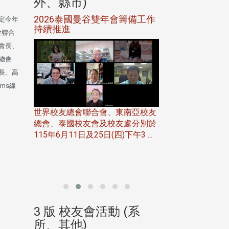
外、縣市)
外、縣市)
5年年中
2026泰國曼谷雙年會籌備工作
北加州校友會參
定今年
116年
持續推進
仲夏舞會 牛仔之
會聯合
下屆世界
歡
會長、
總會
長、高
ms線
世界校友總會聯合會、東南亞校友
總會、泰國校友會及校友處分別於
7日(日)
115年6月11日及25日(四)下午3 ...
務中心
北加州校友會於115
開115
晚，參加由北加州
聯合會在Foster Ci ..
(系
3 版 校友會活動 (系
3 版 校友會
所、其他)
所、其他)