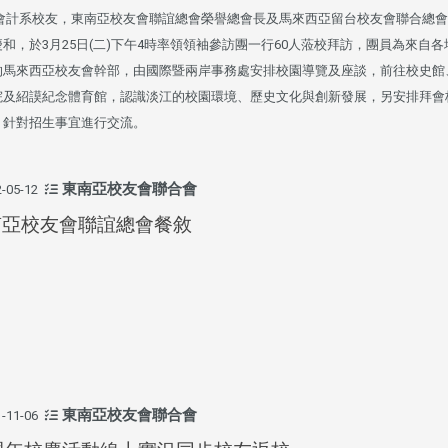
頭版 熱門焦點
頭版 熱門焦點
會計系校友，東南亞校友會聯誼總會榮譽總會長及馬來西亞留台校友會聯合總會
和，於3月25日(二)下午4時率領領袖參訪團一行60人蒞校拜訪，團員為來自各
處
校友處新任執行長武士戎上
淡江大學董事會議改
念
任 攜手校友共創淡江新里程
聘任許輝煌為校長 新
的馬來西亞校友會幹部，由國際暨兩岸事務處安排校園導覽及座談，前往校史館、
董事
院及紹謨紀念體育館，認識淡江的校園環境、歷史文化與創新發展，另安排拜會
，針對招生事宜進行交流。
東南亞校友會聯合會
-05-12
南亞校友會聯誼總會餐敘
淡江大學於115年7月30日(四)舉
辦布達暨單位主管交接典禮。115
7月
本校校長葛煥昭將於今(1
學年度校友服務暨資源發展 ...
深耕
月31日(五)任期屆滿。董
24日(三)下午5時 ...
東南亞校友會聯合會
-11-06
2 版 校友會活動 (海
2 版 校友會活動 