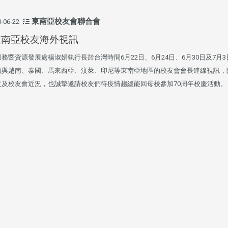
聚
【校友來訪】香港校友會前會
邱孝賢接任跨業合作協
長葉雅琴、杜天寶學長
屆理事長
東南亞校友會聯合會
-06-22
東南亞校友海外視訊
務暨資源發展處楊淑娟執行長於台灣時間6月22日、6月24日、6月30日及7月
續與越南、泰國、馬來西亞、汶萊、印尼等東南亞地區的校友會會長連線視訊，
友及校友會近況，也誠摯邀請校友們待疫情趨緩能回母校參加70周年校慶活動。
跨業合作協進會第二屆第
香港校友會前會長葉雅琴學姐與
會
大會於6月5日下午7時，
杜天寶學長一家，於115年6月4日
日
園D508室舉行，本校潘
(四)返校拜訪校友處，受到校友 ...
..
長、 ...
消
4 版 捐款徵信、其他消
4 版 捐款徵信