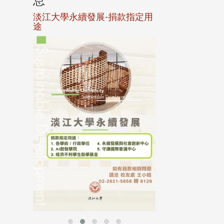
息
息
淡江大學永續發展-捐款指定用
校友個人資料保
途
母校配合「個人資
行，並導入個資管
個人資料應盡善良
並於母校 ...