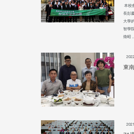
頭版 熱門焦點
頭版 熱門焦點
本校
長彭慶
治大學主任秘書曾守正率隊
十四載深耕校友情誼 校友
訪校友處 深化校友工作交
執行長彭春陽榮退 校友感
大學
共享實務經驗
相伴同行
智學
煥昭
2022
東
治大學主任秘書、中文系校友
校友處執行長彭春陽於115年
守正，於115年6月2日(二)率政
30日(四)榮退，為其十四年來
大學校友服務相關同仁蒞臨本 ...
校友服務、凝聚海內外校友情 ...
2021
 版 校友會活動 (海
2 版 校友會活動 (海