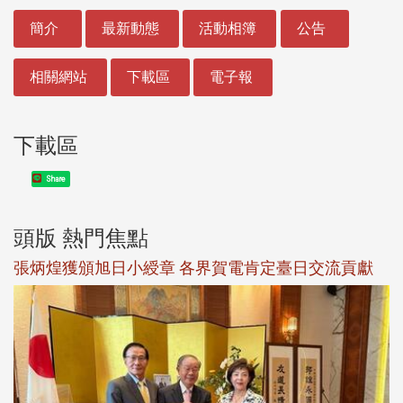
:::
簡介
最新動態
活動相簿
公告
相關網站
下載區
電子報
下載區
Share
頭版 熱門焦點
新
張炳煌獲頒旭日小綬章 各界賀電肯定臺日交流貢獻