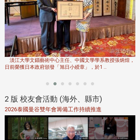
淡
下
淡江大學文錙藝術中心主任、中國文學學系教授張炳煌，
日前榮獲日本政府頒發「旭日小綬章」，於1 ...
董
2 版 校友會活動 (海外、縣市)
選
2026泰國曼谷雙年會籌備工作持續推進
5