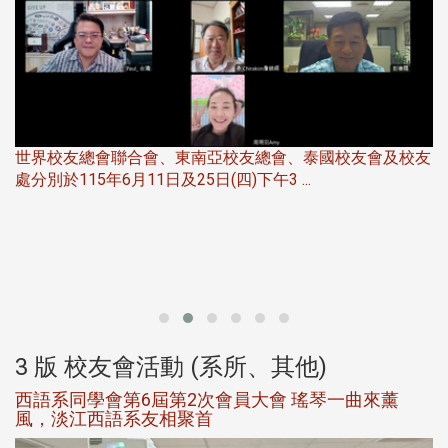
世界校友總會聯合會、東南亞校友總會、泰國校友會及校友
服
處分別於115年6月11日及25日(四)下午3 ...
北
大
3 版 校友會活動 (系所、其他)
西語系同學會第6屆第2次會員大會 瑤琴一曲來薰
風，淡江西語系友相聚首