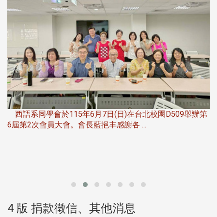
，
西語系同學會於115年6月7日(日)在台北校園D509舉辦第
6屆第2次會員大會。會長藍挹丰感謝各 ...
第
4 版 捐款徵信、其他消息