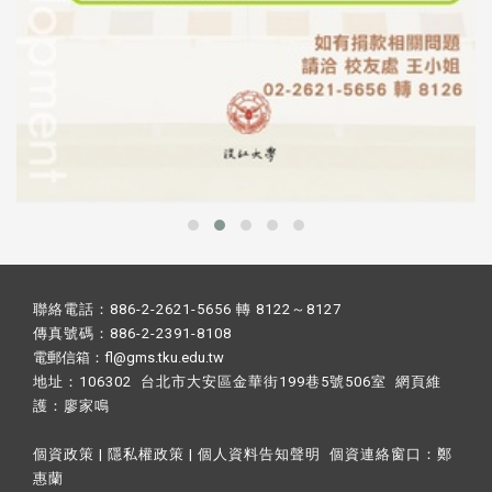
聯絡電話：886-2-2621-5656 轉 8122～8127
傳真號碼：886-2-2391-8108
電郵信箱：fl@gms.tku.edu.tw
地址：106302 台北市大安區金華街199巷5號506室 網頁維
護：
廖家鳴​
個資政策
|
隱私權政策
|
個人資料告知聲明
個資連絡窗口：
鄭
惠蘭