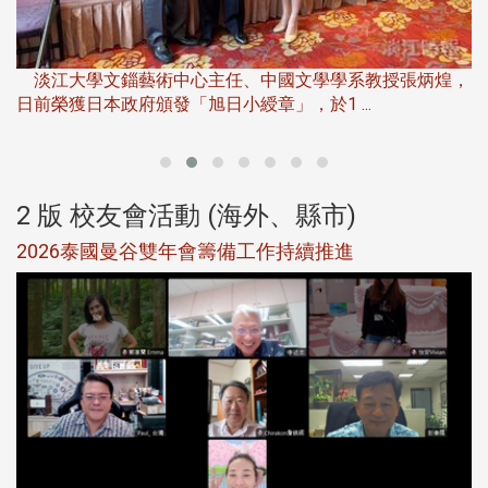
淡
下
淡江大學文錙藝術中心主任、中國文學學系教授張炳煌，
日前榮獲日本政府頒發「旭日小綬章」，於1 ...
董
2 版 校友會活動 (海外、縣市)
選
2026泰國曼谷雙年會籌備工作持續推進
5