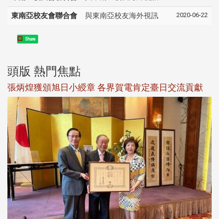
2020-06-22
東南亞校友會聯合會
與東南亞校友海外視訊
Share
頭版 熱門焦點
新
張炳煌獲頒旭日小綬章 各界賀電肯定臺日交流貢獻