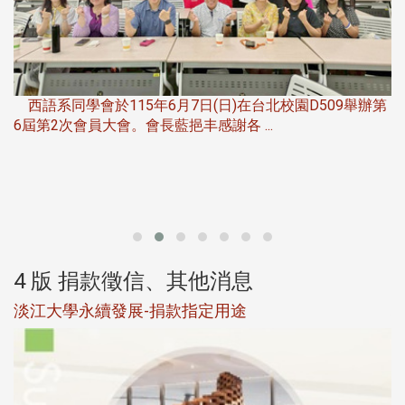
，
西語系同學會於115年6月7日(日)在台北校園D509舉辦第
6屆第2次會員大會。會長藍挹丰感謝各 ...
第
4 版 捐款徵信、其他消息
淡江大學永續發展-捐款指定用途