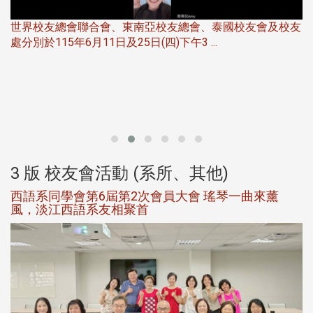
世界校友總會聯合會、東南亞校友總會、泰國校友會及校友
服
處分別於115年6月11日及25日(四)下午3 ...
北
大
3 版 校友會活動 (系所、其他)
西語系同學會第6屆第2次會員大會 瑤琴一曲來薰
風，淡江西語系友相聚首