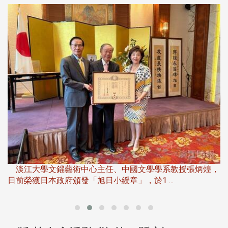
淡
下
淡江大學文錙藝術中心主任、中國文學學系教授張炳煌，
日前榮獲日本政府頒發「旭日小綬章」，於1 ...
董