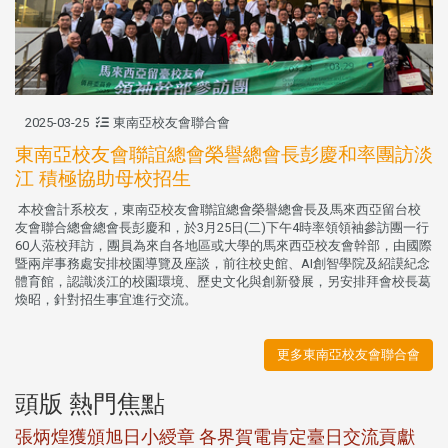
2025-03-25
東南亞校友會聯合會
東南亞校友會聯誼總會榮譽總會長彭慶和率團訪淡
江 積極協助母校招生
本校會計系校友，東南亞校友會聯誼總會榮譽總會長及馬來西亞留台校
友會聯合總會總會長彭慶和，於3月25日(二)下午4時率領領袖參訪團一行
60人蒞校拜訪，團員為來自各地區或大學的馬來西亞校友會幹部，由國際
暨兩岸事務處安排校園導覽及座談，前往校史館、AI創智學院及紹謨紀念
體育館，認識淡江的校園環境、歷史文化與創新發展，另安排拜會校長葛
煥昭，針對招生事宜進行交流。
更多東南亞校友會聯合會
頭版 熱門焦點
新
張炳煌獲頒旭日小綬章 各界賀電肯定臺日交流貢獻