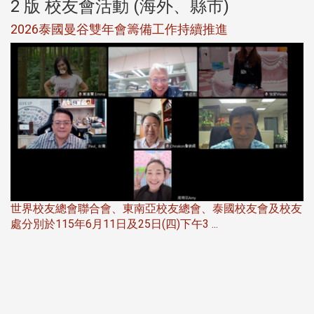
2 版 校友會活動 (海外、縣市)
選
2026泰國曼谷雙年會籌備工作持續推進
5
世界校友總會聯合會、東南亞校友總會、泰國校友會及校友
服
處分別於115年6月11日及25日(四)下午3 ...
北
大