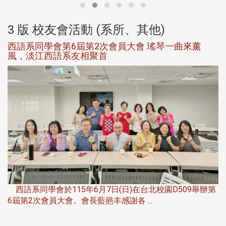
3 版 校友會活動 (系所、其他)
西語系同學會第6屆第2次會員大會 瑤琴一曲來薰
風，淡江西語系友相聚首
，
西語系同學會於115年6月7日(日)在台北校園D509舉辦第
6屆第2次會員大會。會長藍挹丰感謝各 ...