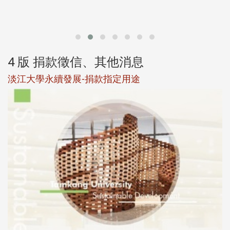
第
4 版 捐款徵信、其他消息
淡江大學永續發展-捐款指定用途
於