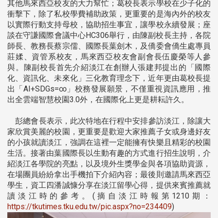
其他馬來西亞校友的大力幫忙；葛校長表示學校在少子化的
衝擊下，除了私校學費補助政策，更重要的是海內外的校友
以實際行動支持母校，協助招生事宜，讓學校永續發展；座
談在守謙國際會議中心HC306舉行，由陳副校長主持，各院
師長、教務長蔡宗儒、國際長葉劍木，及僑委會僑生處專員
莊媃、資管系校友，馬來西亞校友會副會長伍慶榮等人參
與。陳副校長首先介紹淡江在創辦人張建邦提出的「國際
化、資訊化、未來化」三化教育理念下，近年更由葛校長提
出「AI+SDGs=∞」校務發展願景，不僅重視資訊應用，推
出全雲端智慧校園3.0外，在國際化上更是耕耘許久。
彭總會長表示，此次特地在行程中安排參訪淡江，除讓大
家欣賞美麗的校園，更重要是歡迎大家推薦子女或身邊好友
的小孩就讀淡江，強調在這裡一定能擁有快樂且精彩的校園
生活。接著由葉國際長以生動有趣的方式進行招生說明，介
紹淡江各學院的亮點，以及境外生獎學金與各項協助資源，
在場團員紛紛拿出手機拍下介紹內容；最後則邀請馬來西亞
學生，資工四潘誠慷分享在淡江留學心得，提供來賓推薦就
讀淡江時的參考。(摘自淡江時報第1210期：
https://tkutimes.tku.edu.tw/pic.aspx?no=234409
)