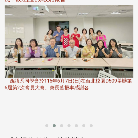
，
西語系同學會於115年6月7日(日)在台北校園D509舉辦第
6屆第2次會員大會。會長藍挹丰感謝各 ...
第