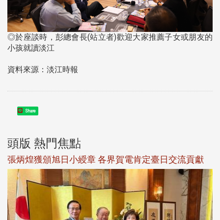
◎於座談時，彭總會長(站立者)歡迎大家推薦子女或朋友的
小孩就讀淡江
資料來源：淡江時報
Share
頭版 熱門焦點
新
張炳煌獲頒旭日小綬章 各界賀電肯定臺日交流貢獻