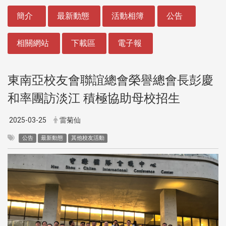
:::
簡介
最新動態
活動相簿
公告
相關網站
下載區
電子報
東南亞校友會聯誼總會榮譽總會長彭慶
和率團訪淡江 積極協助母校招生
2025-03-25
雷菊仙
公告
最新動態
其他校友活動