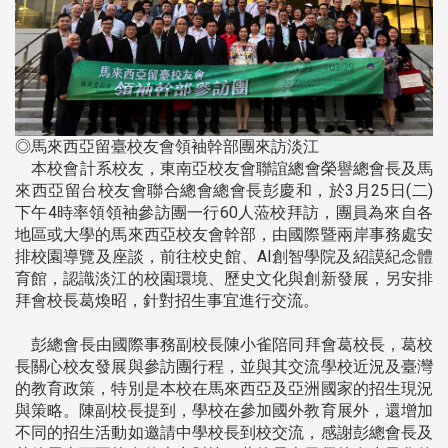
◎馬來西亞留臺校友會領袖幹部團來訪淡江
本校會計系校友，東南亞校友會聯誼總會榮譽總會長及馬
來西亞留台校友會聯合總會總會長彭慶和，於3月25日(二)
下午4時率領領袖參訪團一行60人蒞校拜訪，團員為來自各
地區或大學的馬來西亞校友會幹部，由國際暨兩岸事務處安
排校園導覽及座談，前往校史館、AI創智學院及紹謨紀念體
育館，認識淡江的校園環境、歷史文化與創新發展，另安排
拜會校長葛煥昭，針對招生事宜進行交流。
彭總會長由國際事務副校長陳小雀陪同拜會葛校長，葛校
長關心校友發展與參訪團行程，並與其交流學校近況及臺灣
的教育政策，特別是本校在馬來西亞及亞洲國家的招生現況
與策略。陳副校長提到，學校在參加國外教育展外，還增加
不同的招生活動如邀請中學校長到校交流，感謝彭總會長及