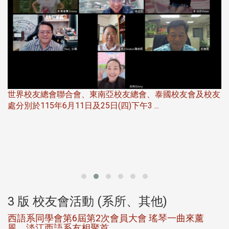
世界校友總會聯合會、東南亞校友總會、泰國校友會及校友
服
處分別於115年6月11日及25日(四)下午3 ...
北
大
3 版 校友會活動 (系所、其他)
西語系同學會第6屆第2次會員大會 瑤琴一曲來薰
風，淡江西語系友相聚首