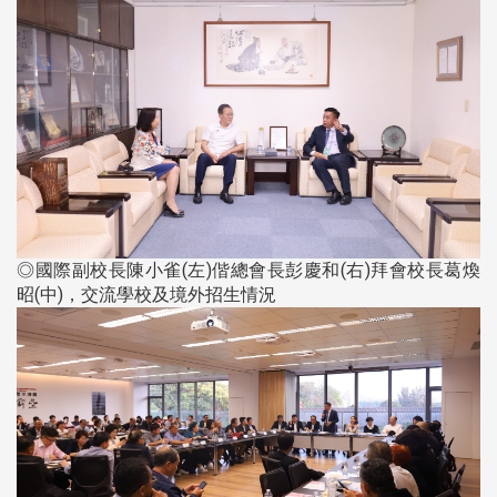
◎國際副校長陳小雀(左)偕總會長彭慶和(右)拜會校長葛煥
昭(中)，交流學校及境外招生情況