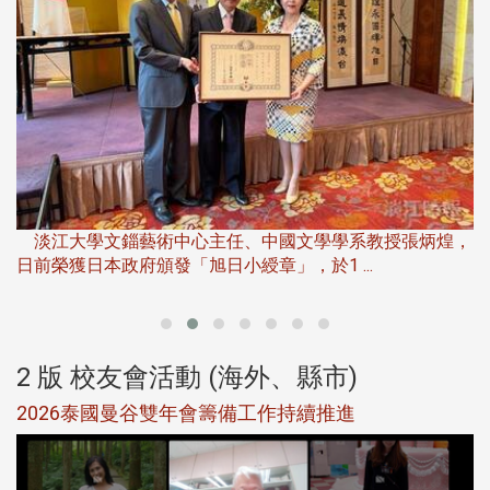
淡
下
淡江大學文錙藝術中心主任、中國文學學系教授張炳煌，
日前榮獲日本政府頒發「旭日小綬章」，於1 ...
董
2 版 校友會活動 (海外、縣市)
選
2026泰國曼谷雙年會籌備工作持續推進
5