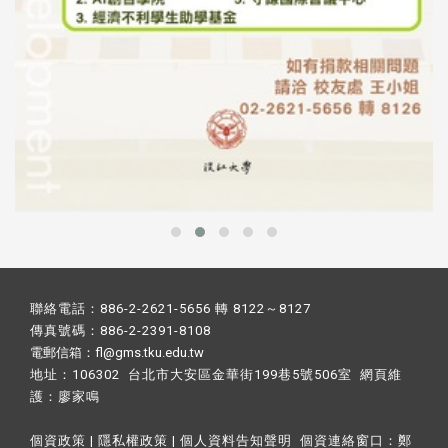
聯絡電話：886-2-2621-5656 轉 8122～8127
傳真號碼：886-2-2391-8108
電郵信箱：fl@gms.tku.edu.tw
地址：106302 台北市大安區金華街199巷5號506室 網頁維
護：
廖家鳴​
個資政策
|
隱私權政策
|
個人資料告知聲明
個資連絡窗口：
鄭