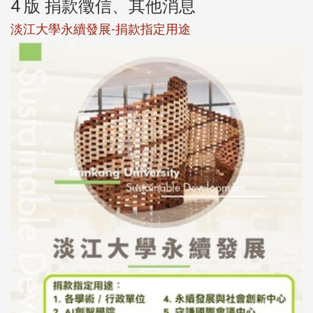
4 版 捐款徵信、其他消息
淡江大學永續發展-捐款指定用途
於