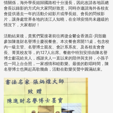
情關係，海外學長姐歸國路程十分漫長，因此改請各地區總
會長以錄影的方式向大家問好致意，同時亦邀請海外各校友
會提供過去一年的活動介紹影片或學長姐、會長的問候影
片，讓身處世界各地的淡江人知曉，在全球疫情尚未趨緩的
情況下，大家都好！
活動結束後，貴賓們緊接著前往將捷金鬱金香酒店-貝殼廳
參加陳進財名譽博士慶祝餐會。本次餐會席開11桌，包含校
內一級主管、名譽博士親友、會計系系友、及各校友會會
長、菁英校友等，約127人出席。餐敘中特別安排由陳名譽
博士獻花給夫人，感謝夫人一直以來的陪伴與支持，小孫子
也一同上台合照，一家感情和睦歡樂。最後的歡唱時間，陳
名譽博士也興起高歌幾曲，活動在歡樂笑聲中圓滿結束。