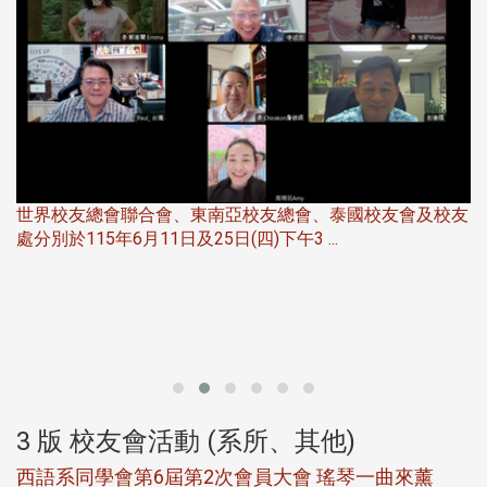
世界校友總會聯合會、東南亞校友總會、泰國校友會及校友
服
處分別於115年6月11日及25日(四)下午3 ...
北
大
3 版 校友會活動 (系所、其他)
西語系同學會第6屆第2次會員大會 瑤琴一曲來薰