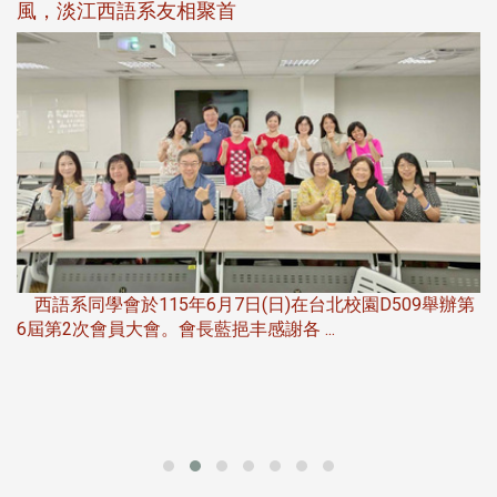
風，淡江西語系友相聚首
，
西語系同學會於115年6月7日(日)在台北校園D509舉辦第
6屆第2次會員大會。會長藍挹丰感謝各 ...
第