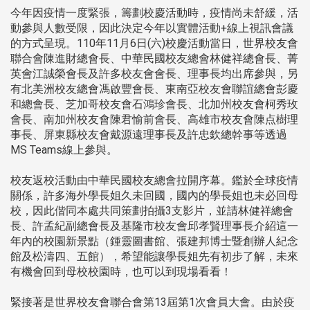
今年因疫情一度緊張，籌劃校慶活動時，疫情尚未舒緩，活
動參與人數受限，因此決定今年以實體活動+線上視訊會議
的方式呈現。110年11月6日(六)校慶活動當日，世界校友會
聯合會陳進財總會長、中華民國校友總會林健祥總會長、菁
英會江誠榮會長及許多校友會會長、理事長均出席參與，另
有北美洲校友總會馮啟豐會長、東南亞校友會聯誼總會彭慶
和總會長、芝加哥校友會石鴻珍會長、北加州校友會柯秀玫
會長、南加州校友會陳君愉前會長、高雄市校友會陳点樹理
事長、屏東縣校友會戴源遠理事長及許忠欽總幹事等透過
MS Teams線上參與。
校友返校活動由中華民國校友總會拉開序幕。鑑於全球疫情
關係，許多海外學長姐久未回國，國內的學長姐也未必回母
校，因此偕同本處共同策劃拍攝3支影片，並請林健祥總會
長、許孟紀副總會長及基隆市校友會邱孝賢理事長介紹這一
年內的校園新景點（鍾靈圖書館、張建邦博士暨創辦人紀念
館及松濤四、五館），希望能讓學長姐先有初步了解，未來
有機會回到母校校園時，也可以到現場看看！
緊接著是世界校友會聯合會第13屆第1次會員大會。由於疫