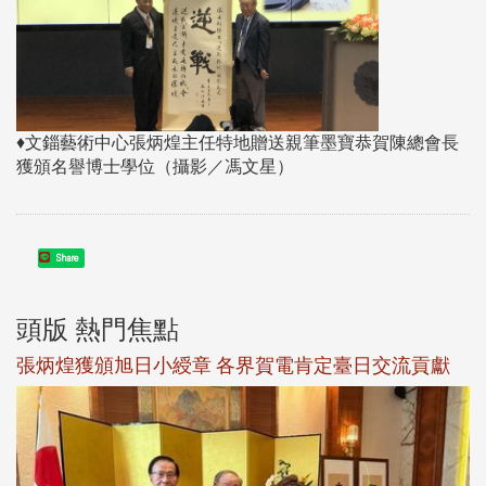
♦文錙藝術中心張炳煌主任特地贈送親筆墨寶恭賀陳總會長
獲頒名譽博士學位（攝影／馮文星）
Share
頭版 熱門焦點
新
張炳煌獲頒旭日小綬章 各界賀電肯定臺日交流貢獻