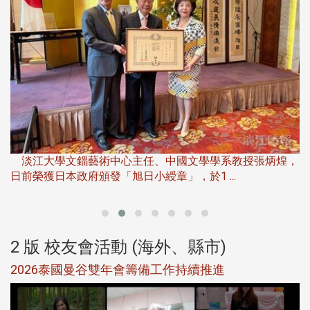
淡
下
淡江大學文錙藝術中心主任、中國文學學系教授張炳煌，
日前榮獲日本政府頒發「旭日小綬章」，於1 ...
董
2 版 校友會活動 (海外、縣市)
選
2026泰國曼谷雙年會籌備工作持續推進
5