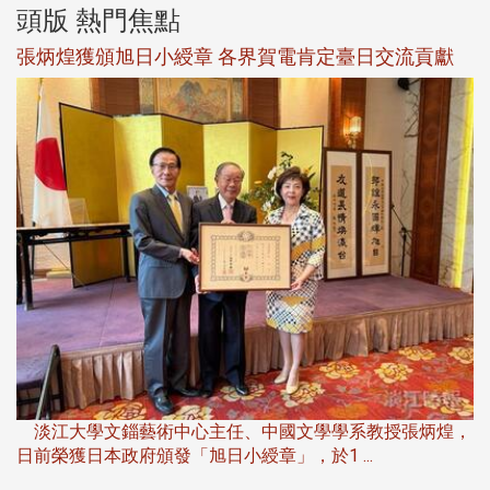
頭版 熱門焦點
新
張炳煌獲頒旭日小綬章 各界賀電肯定臺日交流貢獻
淡
下
淡江大學文錙藝術中心主任、中國文學學系教授張炳煌，
日前榮獲日本政府頒發「旭日小綬章」，於1 ...
董