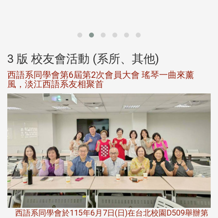
北
大
3 版 校友會活動 (系所、其他)
西語系同學會第6屆第2次會員大會 瑤琴一曲來薰
風，淡江西語系友相聚首
，
西語系同學會於115年6月7日(日)在台北校園D509舉辦第