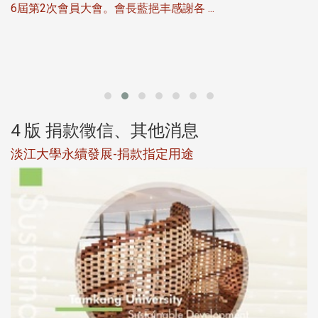
6屆第2次會員大會。會長藍挹丰感謝各 ...
第
4 版 捐款徵信、其他消息
淡江大學永續發展-捐款指定用途
於