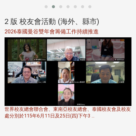
2 版 校友會活動 (海外、縣市)
選
2026泰國曼谷雙年會籌備工作持續推進
5
世界校友總會聯合會、東南亞校友總會、泰國校友會及校友
服
處分別於115年6月11日及25日(四)下午3 ...