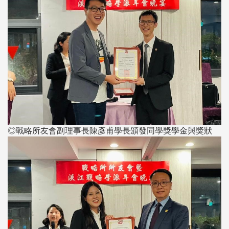
◎戰略所友會副理事長陳彥甫學長頒發同學獎學金與獎狀