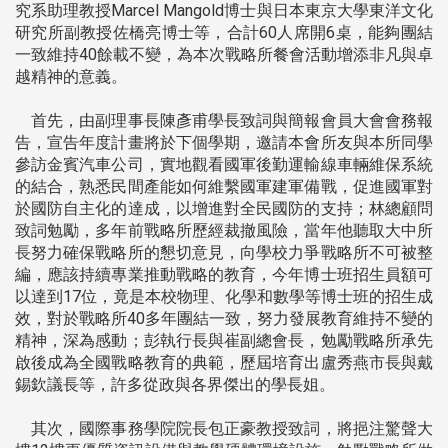
究系助理教授Marcel Mangold博士與日本東京大學東洋文化
研究所副教授佐橋亮博士等，合計60人席開6桌，能夠團結
一致維持40餘載不變，為本次戰略所餐會活動增添非凡與卓
越精神的意義。
首先，由副理事長陳彥甫學長致詞與簡報會員大會會務報
告，宣告年度計畫將於下個學期，邀請本會所友與本所同學
參訪金賓汽車公司，實地觀看國軍後勤運輸線車輛維保系統
的結合，熟悉民間產能如何維繫國軍建軍備戰，促進國軍對
於國防自主化的達成，以增進對全民國防的支持；林總顧問
致詞勉勵，多年前戰略所歷經裁撤風險，當年他聽取大中所
長努力確保戰略所的懇切意見，向學校力爭戰略所不可被整
編，應該持續專業推動戰略的教育，今年博士班招生員額可
以達到17位，竟是本校物理、化學和數學等博士班的招生成
效，對於戰略所40多年團結一致，努力發展教育維持不變的
精神，深為感動；彭執行長與崔副總會長，勉勵戰略所承先
啟後成為全國戰略教育的典範，歷屆培育出盧秀燕市長與戴
錫欽議長等，許多從政與各界傑出的學長姐。
其次，國際事務學院院長包正豪教授致詞，將挹注驚聲大