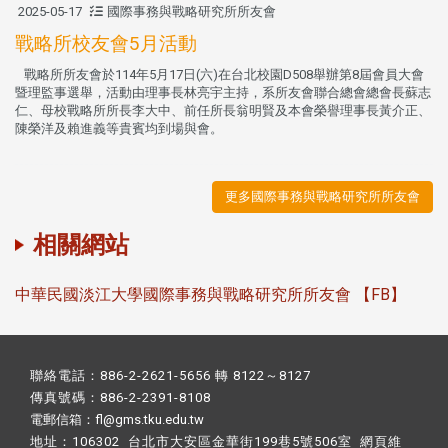
2025-05-17
國際事務與戰略研究所所友會
戰略所校友會5月活動
戰略所所友會於114年5月17日(六)在台北校園D508舉辦第8屆會員大會
暨理監事選舉，活動由理事長林亮宇主持，系所友會聯合總會總會長蘇志
仁、母校戰略所所長李大中、前任所長翁明賢及本會榮譽理事長黃介正、
陳榮洋及賴進義等貴賓均到場與會。
更多國際事務與戰略研究所所友會
相關網站
中華民國淡江大學國際事務與戰略研究所所友會 【FB】
聯絡電話：886-2-2621-5656 轉 8122～8127
傳真號碼：886-2-2391-8108
電郵信箱：fl@gms.tku.edu.tw
地址：106302 台北市大安區金華街199巷5號506室 網頁維