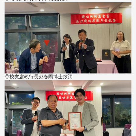
◎校友處執行長彭春陽博士致詞