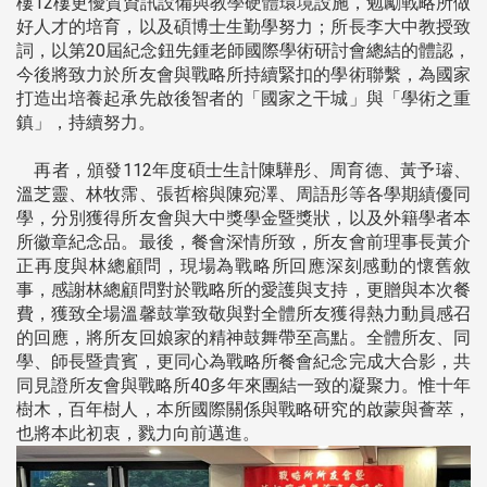
樓12樓更優質資訊設備與教學硬體環境設施，勉勵戰略所做
好人才的培育，以及碩博士生勤學努力；所長李大中教授致
詞，以第20屆紀念鈕先鍾老師國際學術研討會總結的體認，
今後將致力於所友會與戰略所持續緊扣的學術聯繫，為國家
打造出培養起承先啟後智者的「國家之干城」與「學術之重
鎮」，持續努力。
再者，頒發112年度碩士生計陳驊彤、周育德、黃予璿、
溫芝靈、林牧霈、張哲榕與陳宛澤、周語彤等各學期績優同
學，分別獲得所友會與大中獎學金暨獎狀，以及外籍學者本
所徽章紀念品。最後，餐會深情所致，所友會前理事長黃介
正再度與林總顧問，現場為戰略所回應深刻感動的懷舊敘
事，感謝林總顧問對於戰略所的愛護與支持，更贈與本次餐
費，獲致全場溫馨鼓掌致敬與對全體所友獲得熱力動員感召
的回應，將所友回娘家的精神鼓舞帶至高點。全體所友、同
學、師長暨貴賓，更同心為戰略所餐會紀念完成大合影，共
同見證所友會與戰略所40多年來團結一致的凝聚力。惟十年
樹木，百年樹人，本所國際關係與戰略研究的啟蒙與薈萃，
也將本此初衷，戮力向前邁進。