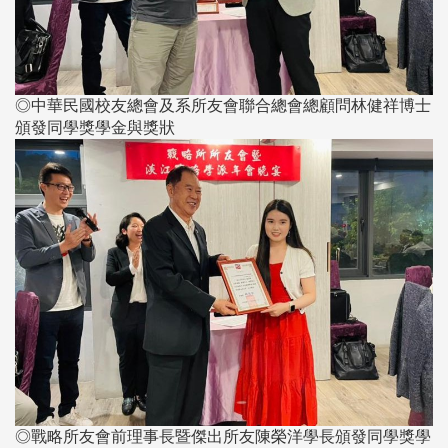
◎中華民國校友總會及系所友會聯合總會總顧問林健祥博士
頒發同學獎學金與獎狀
◎戰略所友會前理事長暨傑出所友陳榮洋學長頒發同學獎學