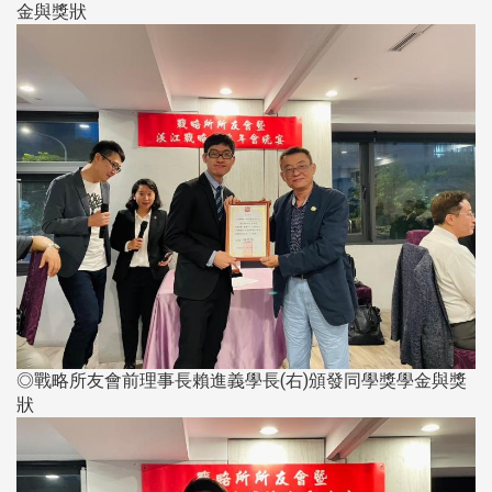
金與獎狀
◎戰略所友會前理事長賴進義學長(右)頒發同學獎學金與獎
狀