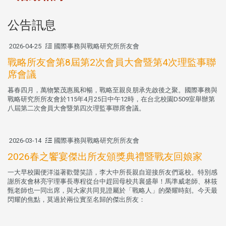
公告訊息
2026-04-25
國際事務與戰略研究所所友會
戰略所友會第8屆第2次會員大會暨第4次理監事聯
席會議
暮春四月，萬物繁茂惠風和暢，戰略至親良朋承先啟後之聚。國際事務與
戰略研究所所友會於115年4月25日中午12時，在台北校園D509室舉辦第
八屆第二次會員大會暨第四次理監事聯席會議。
2026-03-14
國際事務與戰略研究所所友會
2026春之饗宴傑出所友頒獎典禮暨戰友回娘家
一大早校園便洋溢著歡聲笑語，李大中所長親自迎接所友們返校。特別感
謝所友會林亮宇理事長專程從台中趕回母校共襄盛舉！馬準威老師、林筱
甄老師也一同出席，與大家共同見證屬於「戰略人」的榮耀時刻。今天最
閃耀的焦點，莫過於兩位實至名歸的傑出所友：