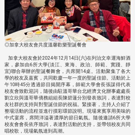
◎加拿大校友會共度溫馨歡樂聖誕餐會
加拿大校友會於2024年12月14日(六)在列治文幸運海鮮酒
家，參加由6所大學(淡江、東海、政治、師範、實踐、靜
宜)聯合舉辦的聖誕餐舞會，共席開14桌。活動聚集了各大
學的校友及嘉賓，共同歡慶一年一度的聖誕佳節。活動於上
午10時45分透過節目揭開序幕，師範大學會長張謀得代表
校友會致歡迎詞，隨後由駐溫哥華台北經濟文化辦事處處長
劉立欣與溫哥華僑務組組長陳碧蓮分別發表致詞，表達對校
友社群的支持與對聖誕佳節的祝福。緊接著，主持人介紹了
整場活動的流程並進行摸彩環節說明。現場來賓享用美味的
中式宴席，席間洋溢著濃厚的節日氣氛。隨後邀請6所大學
校友會會長依序致詞，表達對活動的支持，並帶領校友共同
唱校歌，現場氣氛達到高潮。