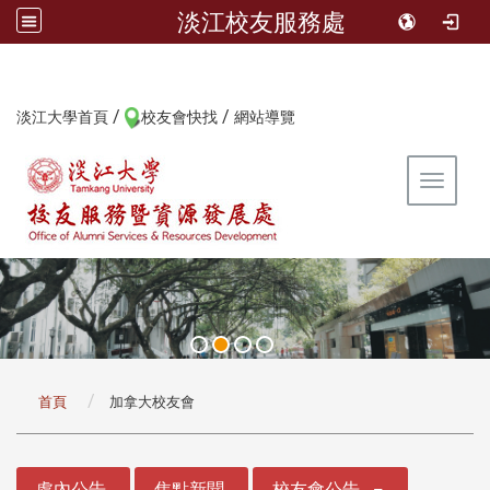
淡江校友服務處
/
/
:::
淡江大學首頁
校友會快找
網站導覽
Toggle 
:::
首頁
加拿大校友會
:::
處內公告
焦點新聞
校友會公告