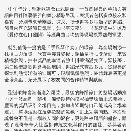
中午時分，聖誕歌舞會正式開始。一首首經典的華語與英
語曲目伴隨著優雅的舞步精彩呈現，表演者包括多位校友和
嘉賓，分別帶來華爾滋、探戈、捷步舞等多種類型的舞蹈。
節目內容充滿節日氛圍，如《平安夜》、《花落道中》以及
《愛妳在心口難開》等經典曲目均獲得現場觀眾熱烈掌聲。
特別值得一提的是「手風琴伴奏」的環節，為全場增添一
抹復古與溫暖。欣賞華麗舞姿後，穿插舉行抽獎活動，來賓
積極參與，抽中獎品的幸運者臉上掛著滿滿笑容，緊接著，
第二輪聖誕歌舞會再度展開，舞蹈形式豐富多元，從經典的
探戈到熱情洋溢的迪斯可，現場氣氛熱烈，團體舞表演更是
全場亮點，充分展示了校友間的合作精神與默契。
聖誕歌舞會漸漸進入尾聲，最後的舞蹈節目將整場活動推
向另一波高潮。隨後，備受期待的摸彩抽獎環節正式開始，
豐富的獎品吸引全場目光，參加者皆期待自己能成為全場幸
運兒，整場活動在溫馨歡樂的氣氛下劃上完美句點。本次聖
誕餐會不僅是一場校友間的聚會，更是跨校聯誼的盛會，體
現了溫哥華華人社區對傳統文化與節日的熱愛。參與者表