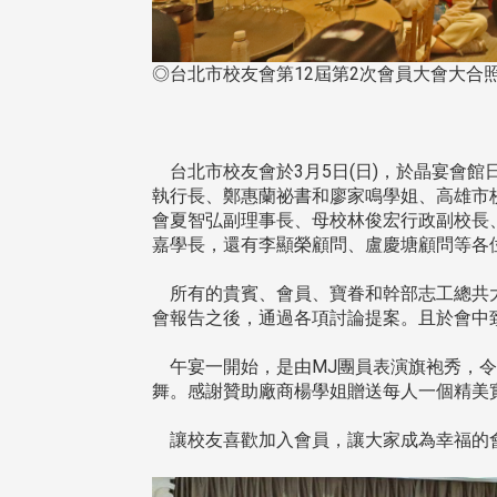
◎台北市校友會第12屆第2次會員大會大合照
台北市校友會於3月5日(日)，於晶宴會館
執行長、鄭惠蘭祕書和廖家鳴學姐、高雄市
會夏智弘副理事長、母校林俊宏行政副校長
嘉學長，還有李顯榮顧問、盧慶塘顧問等各
所有的貴賓、會員、寶眷和幹部志工總共大
會報告之後，通過各項討論提案。且於會中
午宴一開始，是由MJ團員表演旗袍秀，令
舞。感謝贊助廠商楊學姐贈送每人一個精美
讓校友喜歡加入會員，讓大家成為幸福的會