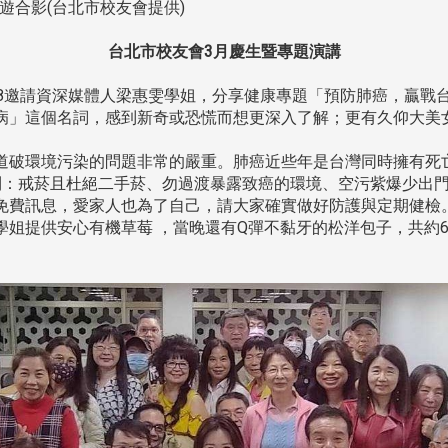
遊合影(台北市校友會提供)
台北市校友會3月慶生暨專題演講
508邀請資深媒體人梁惠雯學姐，分享健康專題「預防肺癌，贏
病」這個名詞，感到新奇或恐慌而想更深入了解；更有久仰大美
破環境污染的問題非常的嚴重。肺癌近些年是台灣同時擁有死
則：戒菸且杜絕二手菸、勿過渡暴露致癌的環境、空污紫爆少出
免費訊息，愛家人也為了自己，請大家確實做好防護與定期健檢
姐提供安心有機草莓 ，當晚還有Q彈不黏牙的松洋包子，共約