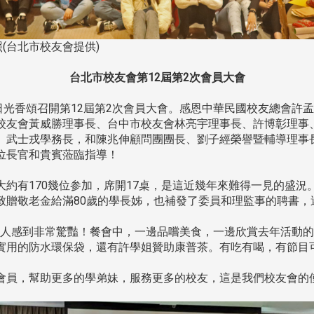
(台北市校友會提供)
台北市校友會第12屆第2次會員大會
日光香頌召開第12屆第2次會員大會。感恩中華民國校友總會許
校友會黃威勝理事長、台中市校友會林亮宇理事長、許博彰理事
、武士戎學務長，和陳兆伸顧問團團長、劉子經榮譽暨輔導理事
位長官和貴賓蒞臨指導！
約有170幾位参加，席開17桌，是這近幾年來難得一見的盛況
致贈敬老金給滿80歲的學長姊，也補發了委員和理監事的聘書，
人感到非常驚豔！餐會中，一邊品嚐美食，一邊欣賞去年活動的
實用的防水環保袋，還有許學姐贊助康普茶。有吃有喝，有節目
員，幫助更多的學弟妹，服務更多的校友，這是我們校友會的