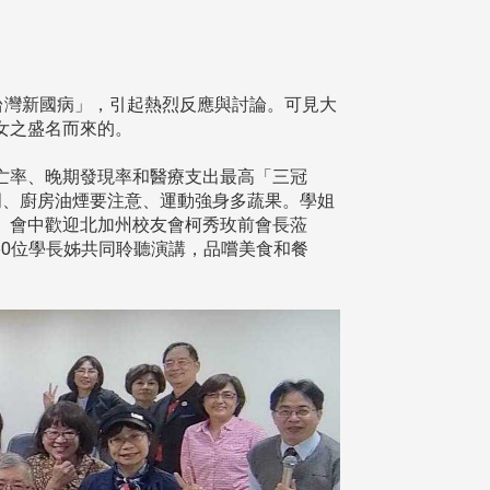
戰台灣新國病」，引起熱烈反應與討論。可見大
女之盛名而來的。
亡率、晚期發現率和醫療支出最高「三冠
門、廚房油煙要注意、運動強身多蔬果。學姐
。會中歡迎北加州校友會柯秀玫前會長蒞
60位學長姊共同聆聽演講，品嚐美食和餐