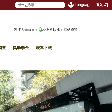
Language
登入
/
/
:::
淡江大學首頁
校友會快找
網站導覽
調查
獎助學金
表單下載