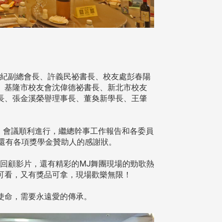
孟紀副總會長、許義民祕書長、校友處彭春陽
、基隆市校友會沈偉德祕書長、新北市校友
長、張金溪榮譽理事長、董奐新學長、王肇
。會議順利進行，繼總幹事工作報告和各委員
還有各項獎學金贊助人的感謝狀。
回顧影片，還有精彩的MJ舞團現場的勁歌熱
可看，又有獎品可拿，現場歡樂無限！
使命，需要永遠愛的傳承。