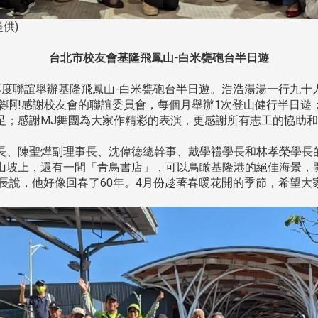
供)
台北市校友會基隆飛鳳山-白米甕砲台半日遊
再度聯誼舉辦基隆飛鳳山-白米甕砲台半日遊。浩浩湯湯一行九
樂啊!感謝校友會的聯誼委員會，每個月舉辦1次登山健行半日遊
足；感謝MJ舞團為大家作精彩的表演，更感謝所有志工的協助
、陳聖燁副理事長、沈偉德總幹事、戴學禮學長和林孝榮學長的
山坡上，還有一間「青鳥書店」，可以鳥瞰基隆港的絕佳海景，
學長說，他好像回春了60年。4月份趁著春暖花開的季節，希望