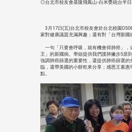
◎台北市校友會基隆飛鳳山-白米甕砲台半日
3月17日(五)台北市校友會於台北校園D
家對健康議題充滿興趣；還有對「台灣新國
一句「只要會呼吸，就有機會得肺癌」，道
王」的新國病。學姐提供我們護肺撇步5原
強調肺癌篩選的重要性，還提供肺癌篩選的
臨，還帶美國的小餅乾來分享；感恩王素惠學
點。