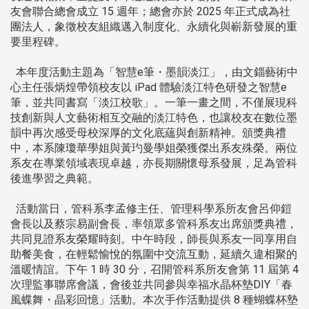
友會聯合總會成立 15 週年；總會亦於 2025 年正式成為社
團法人，象徵校友組織邁入制度化、永續化與嶄新發展的重
要里程碑。
本年度活動主題為「智慧e筆・墨韻淡江」，由文錙藝術中
心主任張炳煌帶領校友以 iPad 體驗淡江特色研發之智慧e
筆，並共同書寫「淡江校歌」。一筆一畫之間，不僅展現科
技創新與人文藝術相互交融的淡江特色，也讓校友在數位墨
韻中再次感受母校深厚的文化底蘊與創新精神。頒獎典禮
中，本系陳瓊華學姐與黃玓曼學姐榮獲傑出系友殊榮。兩位
系友在專業領域表現卓越，亦長期關懷母系發展，足為管科
後進學習之典範。
活動當日，管科系李孟修主任、管理科學系所友會呂仰鎧
會長以及蔡宗易副會長，率領眾多管科系友出席頒獎典禮，
共同見證系友榮耀時刻。中午時段，師長與系友一同享用自
助餐美食，在輕鬆愉悅的氛圍中交流互動，延續久違相聚的
溫暖情誼。下午 1 時 30 分，召開管科系所友會第 11 屆第 4
次理監事聯席會議，會後並共同參與幸福水晶杯墊DIY「春
風蝶舞・晶彩回憶」活動。本次手作活動提供 8 種蝴蝶杯墊