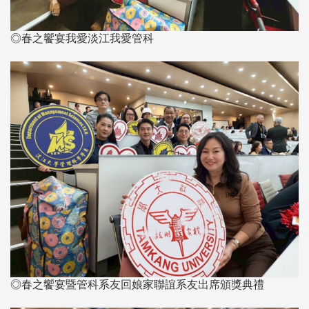
◎春之饗宴我愛淡江我愛管科
◎春之饗宴暨管科系友回娘家聯誼系友出席頒獎典禮