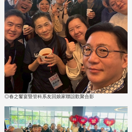
◎春之饗宴暨管科系友回娘家聯誼歡聚合影