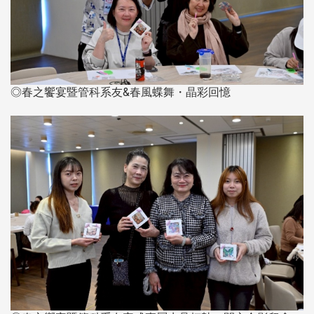
◎春之饗宴暨管科系友&春風蝶舞・晶彩回憶