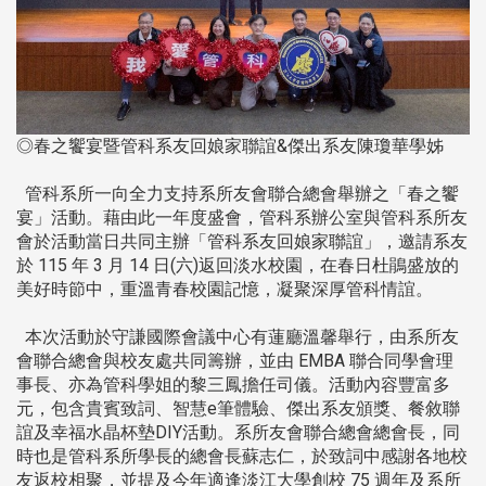
◎春之饗宴暨管科系友回娘家聯誼&傑出系友陳瓊華學姊
管科系所一向全力支持系所友會聯合總會舉辦之「春之饗
宴」活動。藉由此一年度盛會，管科系辦公室與管科系所友
會於活動當日共同主辦「管科系友回娘家聯誼」，邀請系友
於 115 年 3 月 14 日(六)返回淡水校園，在春日杜鵑盛放的
美好時節中，重溫青春校園記憶，凝聚深厚管科情誼。
本次活動於守謙國際會議中心有蓮廳溫馨舉行，由系所友
會聯合總會與校友處共同籌辦，並由 EMBA 聯合同學會理
事長、亦為管科學姐的黎三鳳擔任司儀。活動內容豐富多
元，包含貴賓致詞、智慧e筆體驗、傑出系友頒獎、餐敘聯
誼及幸福水晶杯墊DIY活動。系所友會聯合總會總會長，同
時也是管科系所學長的總會長蘇志仁，於致詞中感謝各地校
友返校相聚，並提及今年適逢淡江大學創校 75 週年及系所