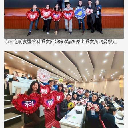
◎春之饗宴暨管科系友回娘家聯誼&傑出系友黃旳曼學姐