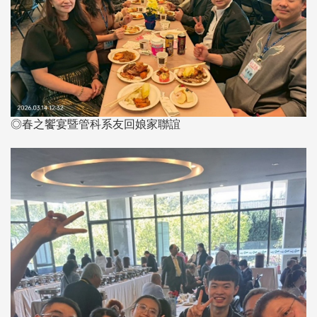
◎春之饗宴暨管科系友回娘家聯誼