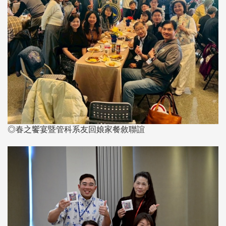
◎春之饗宴暨管科系友回娘家餐敘聯誼