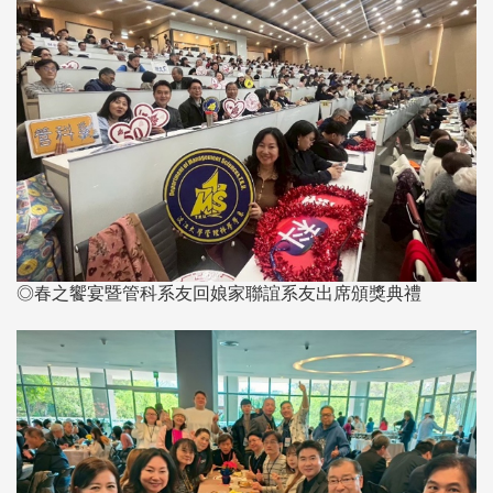
◎春之饗宴暨管科系友回娘家聯誼系友出席頒獎典禮