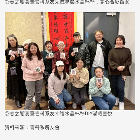
◎春之饗宴暨管科系友完成專屬水晶杯墊，開心合影留念
◎春之饗宴暨管科系友幸福水晶杯墊DIY滿載喜悅
資料來源：管科系所友會