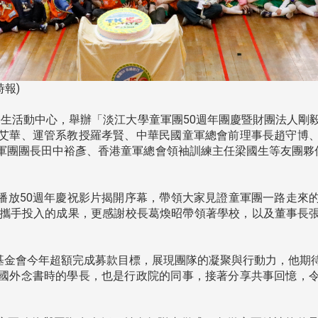
報)
時在學生活動中心，舉辦「淡江大學童軍團50週年團慶暨財團法人
艾華、運管系教授羅孝賢、中華民國童軍總會前理事長趙守博
軍團團長田中裕彥、香港童軍總會領袖訓練主任梁國生等友團夥伴
播放50週年慶祝影片揭開序幕，帶領大家見證童軍團一路走來
們攜手投入的成果，更感謝校長葛煥昭帶領著學校，以及董事長
金會今年超額完成募款目標，展現團隊的凝聚與行動力，他期
國外念書時的學長，也是行政院的同事，接著分享共事回憶，