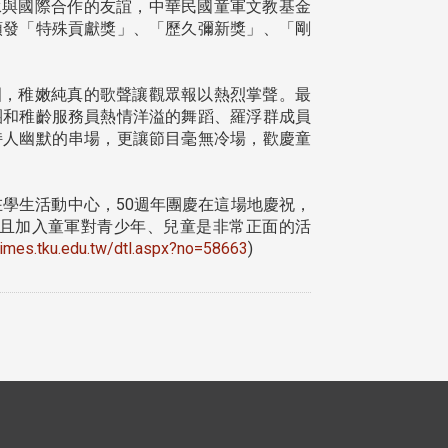
與國際合作的友誼，中華民國童軍文教基金
頒發「特殊貢獻獎」、「歷久彌新獎」、「剛
，稚嫩純真的歌聲讓觀眾報以熱烈掌聲。最
團和稚齡服務員熱情洋溢的舞蹈、羅浮群成員
持人幽默的串場，更讓節目毫無冷場，歡慶童
學生活動中心，50週年團慶在這場地慶祝，
且加入童軍對青少年、兒童是非常正面的活
utimes.tku.edu.tw/dtl.aspx?no=58663
)