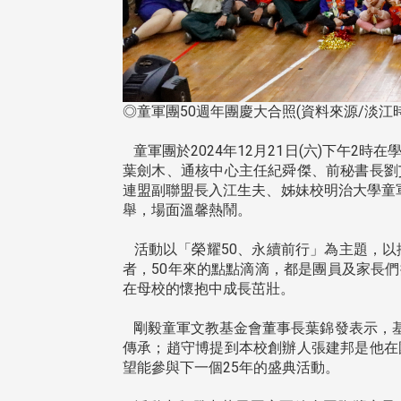
◎童軍團50週年團慶大合照(資料來源/淡江時
童軍團於2024年12月21日(六)下午2
葉劍木、通核中心主任紀舜傑、前秘書長劉
連盟副聯盟長入江生夫、姊妹校明治大學童
舉，場面溫馨熱鬧。
活動以「榮耀50、永續前行」為主題，以
者，50年來的點點滴滴，都是團員及家長
在母校的懷抱中成長茁壯。
剛毅童軍文教基金會董事長葉錦發表示，基
傳承；趙守博提到本校創辦人張建邦是他在
望能參與下一個25年的盛典活動。