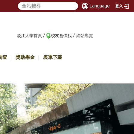
Language
登入
/
/
:::
淡江大學首頁
校友會快找
網站導覽
調查
獎助學金
表單下載