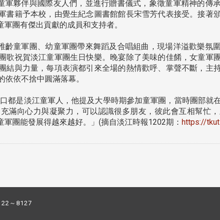
童軍夥伴與國際友人們，並進行贈書儀式，象徵童軍精神的傳承
軍書籍予本校，由覺生紀念圖書館館長宋雪芳代表接受。接著
童軍團有傑出貢獻的成員和支持者。
稚齡童軍團、幼童軍團帶來舞蹈及合唱組曲，現場洋溢歡樂氛圍
團歌祝賀淡江童軍團生日快樂。晚宴除了美味的佳餚，女童軍
團結與力量，每項表演都引來全場的熱情歡呼、掌聲不斷，主
的依依不捨中圓滿落幕。
口都是淡江童軍人，他提及大學時期參加童軍團，當時團部就在
，充滿向心力與凝聚力，可以認識很多朋友，彼此會互相幫忙，
軍團能發展得越來越好。」(摘自淡江時報1202期：
https://tk
122～8127