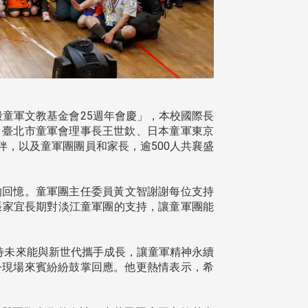
剛毅童軍文教基金會25週年會慶」，本校國際長
、臺北市童軍會理事長王世欽、日本童軍東京
，以及童軍團團員和家長，逾500人共襄盛
的回憶。童軍團主任委員黃文智謝謝每位支持
張家宜長期對淡江童軍團的支持，讓童軍團能
待未來能與新世代攜手成長，讓童軍精神永續
令現場來賓紛紛鼓掌回應。他更熱情表示，希