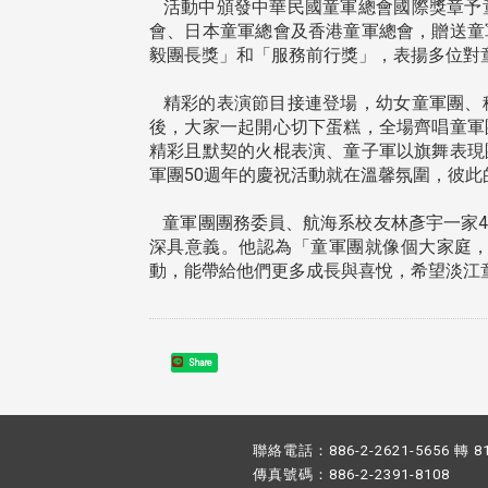
活動中頒發中華民國童軍總會國際獎章予
會、日本童軍總會及香港童軍總會，贈送童
毅團長獎」和「服務前行獎」，表揚多位對
精彩的表演節目接連登場，幼女童軍團、
後，大家一起開心切下蛋糕，全場齊唱童軍
精彩且默契的火棍表演、童子軍以旗舞表現
軍團50週年的慶祝活動就在溫馨氛圍，彼此
童軍團團務委員、航海系校友林彥宇一家4
深具意義。他認為「童軍團就像個大家庭
動，能帶給他們更多成長與喜悅，希望淡江童
Share
聯絡電話：886-2-2621-5656 轉 8
傳真號碼：886-2-2391-8108