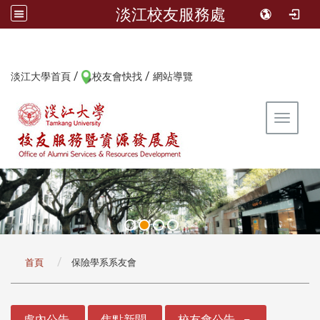
淡江校友服務處
/
/
:::
淡江大學首頁
校友會快找
網站導覽
Toggle 
:::
首頁
保險學系系友會
:::
處內公告
焦點新聞
校友會公告