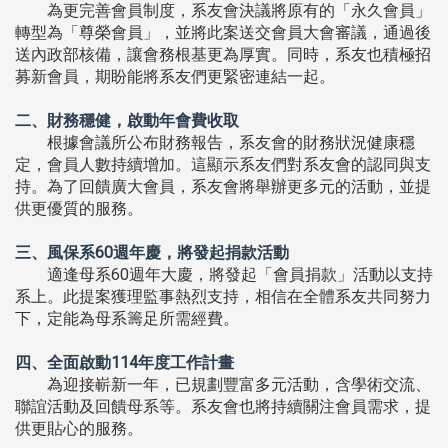
為更完善會員制度，系友會決議將原有的「永久會員」
轉型為「尊榮會員」，並將此案送交會員大會審議，通過後
送內政部核備，讓會務根基更為厚實。同時，系友也積極招
募新會員，期盼能將系友們更緊密連結一起。
二、財務穩健，啟動年會費收取
根據會議所公布財務報告，系友會的財務狀況健康穩
定，會員人數持續增加。這顯示系友們對系友會的認同與支
持。為了回饋廣大會員，系友會將舉辦更多元的活動，並提
供更優質的服務。
三、風保系60週年慶，將發起捐款活動
適逢母系60週年大慶，將發起「會員捐款」活動以支持
系上。此提案獲理監事熱烈支持，相信在全體系友共同努力
下，定能為母系籌足所需經費。
四、全面啟動114年度工作計畫
為迎接嶄新一年，已規劃豐富多元活動，含學術交流、
聯誼活動及回饋母系等。系友會也將持續關注會員需求，提
供更貼心的服務。